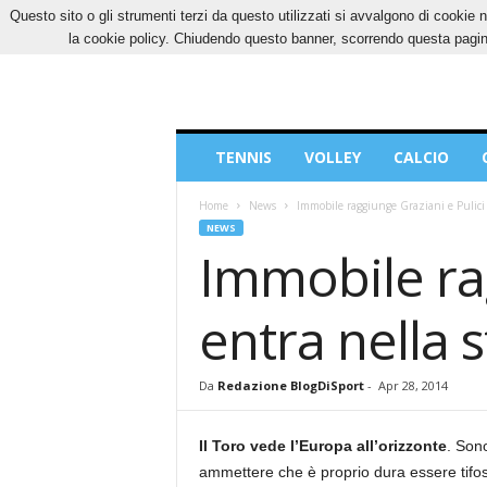
Questo sito o gli strumenti terzi da questo utilizzati si avvalgono di cookie n
SABATO, 8 AGOSTO 2026
CONTATTI
COOK
la cookie policy. Chiudendo questo banner, scorrendo questa pagina
Blog
TENNIS
VOLLEY
CALCIO
di
Sport
Home
News
Immobile raggiunge Graziani e Pulici e
NEWS
Immobile rag
entra nella 
Da
Redazione BlogDiSport
-
Apr 28, 2014
Il Toro vede l’Europa all’orizzonte
. Sono
ammettere che è proprio dura essere tifosi