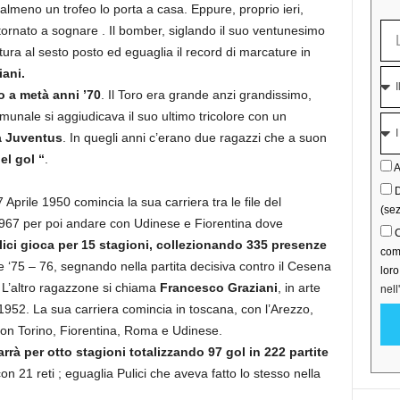
almeno un trofeo lo porta a casa. Eppure, proprio ieri,
 tornato a sognare . Il bomber, siglando il suo ventunesimo
tura al sesto posto ed eguaglia il record di marcature in
iani.
o a metà anni ’70
. Il Toro era grande anzi grandissimo,
munale si aggiudicava il suo ultimo tricolore con un
a Juventus
. In quegli anni c’erano due ragazzi che a suon
el gol “
.
A
D
 Aprile 1950 comincia la sua carriera tra le file del
(sez
1967 per poi andare con Udinese e Fiorentina dove
C
lici gioca per 15 stagioni, collezionando 335 presenze
comu
ne ‘75 – 76, segnando nella partita decisiva contro il Cesena
lor
 L’altro ragazzone si chiama
Francesco Graziani
, in arte
nell
1952. La sua carriera comincia in toscana, con l’Arezzo,
con Torino, Fiorentina, Roma e Udinese.
arrà per otto stagioni totalizzando 97 gol in 222 partite
 21 reti ; eguaglia Pulici che aveva fatto lo stesso nella