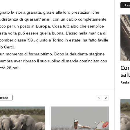
Le
ato la storia granata, grazie alle loro prestazioni che
 distanza di quarant’ anni
, con un calcio completamente
gioco per un posto in
Europa
. Cosa tutt’ altro che semplice
questa volta può essere quella buona. L’asso nella manica di
 bomber classe ’90 , giunto a Torino in estate, ha fatto faville
o Cerci.
o un momento di forma ottimo. Dopo la deludente stagione
e sembra aver ripreso il suo ruolino di marcia cominciato con
Com
zzò 28 reti.
sal
Redaz
utore