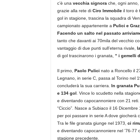
c’è una
vecchia signora
che, ogni anno, 
grazie alla rete di
Ciro Immobile
il toro è
gol in stagione, trascina la squadra di Ven
campionato appartenente a
Pulici e Graz
Facendo un salto nel passato arriviam
tanto che davanti ai 70mila del vecchio co
vantaggio di due punti sull’eterna rivale,
l
di gol trascinarono i granata,
“ i gemelli d
Il primo,
Paolo Pulici
nato a Roncello il 27
Legnano, in serie C, passa al Torino nel 
concluderà la sua carriera.
In granata Pu
e 134 gol
. Vince lo scudetto nella stagio
e diventando capocannoniere con 21 reti.
“Ciccio”. Nasce a Subiaco il 16 Dicembre 
per poi passare in serie A dove giocherà 
Tra le file granata giunge nel 1973,
ci rim
e diventando capocannoniere nel ’76-77 con
stagione precedente.