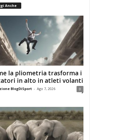
ggi Anche
e la pliometria trasforma i
tatori in alto in atleti volanti
ione BlogDiSport
-
Ago 7, 2026
0