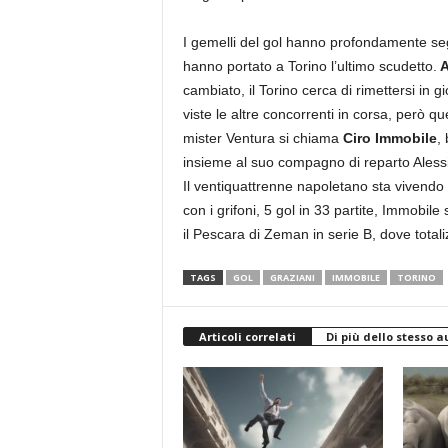
I gemelli del gol hanno profondamente segn
hanno portato a Torino l’ultimo scudetto.
A
cambiato, il Torino cerca di rimettersi in 
viste le altre concorrenti in corsa, però 
mister Ventura si chiama
Ciro Immobile
,
insieme al suo compagno di reparto Alessi
Il ventiquattrenne napoletano sta vivend
con i grifoni, 5 gol in 33 partite, Immobil
il Pescara di Zeman in serie B, dove totali
TAGS
GOL
GRAZIANI
IMMOBILE
TORINO
Articoli correlati
Di più dello stesso a