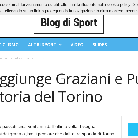
ecessari al funzionamento ed utili alle finalita illustrate nella cookie policy. 
IES
PRIVACY POLICY
, cliccando su un link o proseguendo la navigazione in altra maniera, acconse
CICLISMO
ALTRI SPORT
VIDEO
SLIDES
d entra nella storia del Torino
giunge Graziani e Pu
storia del Torino
 passati circa vent’anni dall’ ultima volta; bisogna
 dei granata ,basti pensare che dall’ altra sponda di Torino