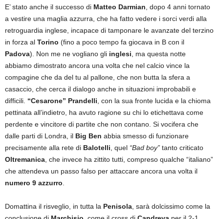
E’ stato anche il successo di
Matteo Darmian
, dopo 4 anni tornato
a vestire una maglia azzurra, che ha fatto vedere i sorci verdi alla
retroguardia inglese, incapace di tamponare le avanzate del terzino
in forza al
Torino
(fino a poco tempo fa giocava in B con il
Padova
). Non me ne vogliano gli
inglesi
, ma questa notte
abbiamo dimostrato ancora una volta che nel calcio vince la
compagine che da del tu al pallone, che non butta la sfera a
casaccio, che cerca il dialogo anche in situazioni improbabili e
difficili.
“Cesarone” Prandelli
, con la sua fronte lucida e la chioma
pettinata all’indietro, ha avuto ragione su chi lo etichettava come
perdente e vincitore di partite che non contano. Si vocifera che
dalle parti di Londra, il
Big Ben
abbia smesso di funzionare
precisamente alla rete di
Balotelli
, quel
“Bad boy”
tanto criticato
Oltremanica
, che invece ha zittito tutti, compreso qualche “italiano”
che attendeva un passo falso per attaccare ancora una volta il
numero 9 azzurro
.
Domattina il risveglio, in tutta la
Penisola
, sarà dolcissimo come la
conclusione di
Marchisio
, come il cross di
Candreva
per il 2-1,