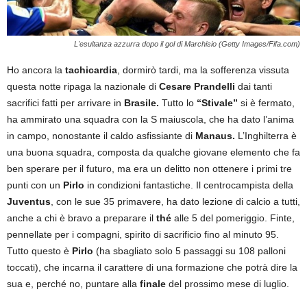
L'esultanza azzurra dopo il gol di Marchisio (Getty Images/Fifa.com)
Ho ancora la
tachicardia
, dormirò tardi, ma la sofferenza vissuta
questa notte ripaga la nazionale di
Cesare Prandelli
dai tanti
sacrifici fatti per arrivare in
Brasile.
Tutto lo
“Stivale”
si è fermato,
ha ammirato una squadra con la S maiuscola, che ha dato l’anima
in campo, nonostante il caldo asfissiante di
Manaus.
L’Inghilterra è
una buona squadra, composta da qualche giovane elemento che fa
ben sperare per il futuro, ma era un delitto non ottenere i primi tre
punti con un
Pirlo
in condizioni fantastiche. Il centrocampista della
Juventus
, con le sue 35 primavere, ha dato lezione di calcio a tutti,
anche a chi è bravo a preparare il
thé
alle 5 del pomeriggio. Finte,
pennellate per i compagni, spirito di sacrificio fino al minuto 95.
Tutto questo è
Pirlo
(ha sbagliato solo 5 passaggi su 108 palloni
toccati), che incarna il carattere di una formazione che potrà dire la
sua e, perché no, puntare alla
finale
del prossimo mese di luglio.