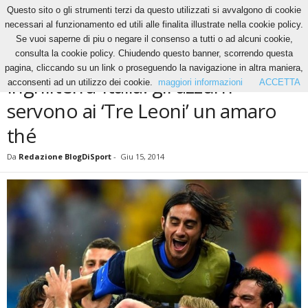
Questo sito o gli strumenti terzi da questo utilizzati si avvalgono di cookie
necessari al funzionamento ed utili alle finalita illustrate nella cookie policy.
Se vuoi saperne di piu o negare il consenso a tutti o ad alcuni cookie,
Home
News
Inghilterra-Italia: gli azzurri servono ai ‘Tre Leoni’ un amaro thé
consulta la cookie policy. Chiudendo questo banner, scorrendo questa
NEWS
pagina, cliccando su un link o proseguendo la navigazione in altra maniera,
Inghilterra-Italia: gli azzurri
acconsenti ad un utilizzo dei cookie.
maggiori informazioni
ACCETTA
servono ai ‘Tre Leoni’ un amaro
thé
Da
Redazione BlogDiSport
-
Giu 15, 2014