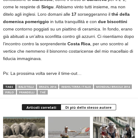
come le respinte di
Sirigu
. Abbiamo vinto tutti insieme, ma non
ditelo agli inglesi. Loro domani alle
17
sorseggeranno il
thé della
domenica pomeriggio
in tutta tranquillità e con
due biscottini
come contorno poggiati su un piattino di ceramica. In fondo, erano
già abituati a un’altra sconfitta contro gli azzurri. Ci risentiamo dopo
l’incontro contro la sorprendente
Costa Rica
, per uno scontro al
vertice che nemmeno il bisnonno costaricense del mio macellaio di
fiducia immaginava.
Ps: La prossima volta serve il time-out…
TAGS
BALOTELLI
BRAZIL 2014
INGHILTERRA-ITALIA
MONDIALI BRASILE 2014
PIRLO
PRANDELLI
THÉ
Articoli correlati
Di più dello stesso autore