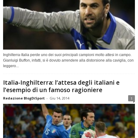
Inghilterra-Italia perde uno dei suoi principali campioni molto attesi in campo.
Gianluigi Buffon, infatti, si è dovuto arrendere alla distorsione alla caviglia, con
leggero...
Italia-Inghilterra: l’attesa degli italiani e
l’esempio di un famoso ragioniere
Redazione BlogDiSport
-
Giu 14, 2014
1