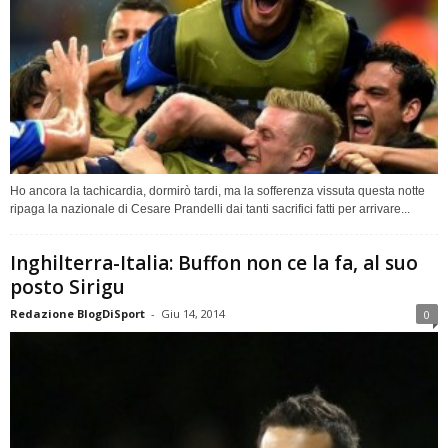
Ho ancora la tachicardia, dormirò tardi, ma la sofferenza vissuta questa notte
ripaga la nazionale di Cesare Prandelli dai tanti sacrifici fatti per arrivare...
Inghilterra-Italia: Buffon non ce la fa, al suo
posto Sirigu
Redazione BlogDiSport
-
Giu 14, 2014
0