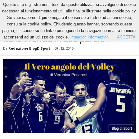
Questo sito o gli strumenti terzi da questo utilizzati si avvalgono di cookie
necessari al funzionamento ed utili alle finalita illustrate nella cookie policy.
Se vuoi saperne di piu o negare il consenso a tutti o ad alcuni cookie,
Home
Volley
Il vero angolo del volley
Italia-Francia in 200 parole
consulta la cookie policy. Chiudendo questo banner, scorrendo questa
VOLLEY
IL VERO ANGOLO DEL VOLLEY
NEWS
pagina, cliccando su un link o proseguendo la navigazione in altra maniera,
Italia-Francia in 200 parole
acconsenti ad un utilizzo dei cookie.
maggiori informazioni
ACCETTA
Da
Redazione BlogDiSport
-
Ott 12, 2015