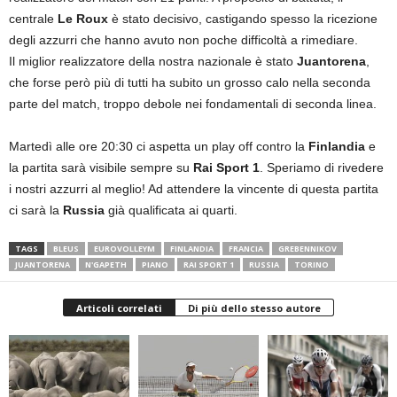
centrale
Le Roux
è stato decisivo, castigando spesso la ricezione
degli azzurri che hanno avuto non poche difficoltà a rimediare.
Il miglior realizzatore della nostra nazionale è stato
Juantorena
,
che forse però più di tutti ha subito un grosso calo nella seconda
parte del match, troppo debole nei fondamentali di seconda linea.
Martedì alle ore 20:30 ci aspetta un play off contro la
Finlandia
e
la partita sarà visibile sempre su
Rai Sport 1
. Speriamo di rivedere
i nostri azzurri al meglio! Ad attendere la vincente di questa partita
ci sarà la
Russia
già qualificata ai quarti.
TAGS
BLEUS
EUROVOLLEYM
FINLANDIA
FRANCIA
GREBENNIKOV
JUANTORENA
N'GAPETH
PIANO
RAI SPORT 1
RUSSIA
TORINO
Articoli correlati
Di più dello stesso autore