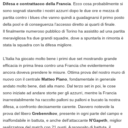
Difesa e contrattacco della Francia
. Ecco cosa probabilmente si
sono sognati stanotte i nostri azzurri dopo le due ore e mezza di
partita contro i blues che vanno quindi a guadagnarsi il primo posto
della pool e di conseguenza l’accesso diretto ai quarti di finale.
Il finalmente numeroso pubblico di Torino ha assistito ad una partita
meravigliosa fra due grandi squadre, dove a spuntarla in rimonta è
stata la squadra con la difesa migliore.
L’Italia ha giocato molto bene i primi due set mostrando grande
efficacia in prima linea contro una Francia che evidentemente
ancora doveva prendere le misure. Ottima prova del nostro muro di
nuovo con il centrale
Matteo Piano
, fondamentale in generale
andato molto bene, dati alla mano. Dal terzo set in poi, le cose
sono iniziate ad andare storte per gli azzurri, mentre la Francia
inarrestabilmente ha raccolto palloni su palloni e bucato la nostra
difesa, a confronto decisamente carente. Davvero notevole la
prova del libero
Grebennikov
, presente in ogni parte del campo e
inaffondabile in battuta, e anche dell’attaccante
N’Gapeth
, miglior
realizzatore del match con 21 punti. A proposito di battuta, il