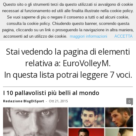
Questo sito o gli strumenti terzi da questo utilizzati si avvalgono di cookie
necessari al funzionamento ed utili alle finalita illustrate nella cookie policy.
Se vuoi saperne di piu o negare il consenso a tutti o ad alcuni cookie,
Home
Tags
EuroVolleyM
consulta la cookie policy. Chiudendo questo banner, scorrendo questa
EuroVolleyM
pagina, cliccando su un link o proseguendo la navigazione in altra maniera,
acconsenti ad un utilizzo dei cookie.
maggiori informazioni
ACCETTA
Stai vedendo la pagina di elementi
relativa a: EuroVolleyM.
In questa lista potrai leggere 7 voci.
I 10 pallavolisti più belli al mondo
Redazione BlogDiSport
-
Ott 21, 2015
0