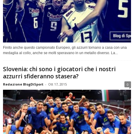
Finito anche questo campionato Europeo, gli azzurri tornano a casa con una
medaglia al collo, anche se molti speravano in un metallo diverso. La...
Slovenia: chi sono i giocatori che i nostri
azzurri sfideranno stasera?
Redazione BlogDiSport
-
Ott 17, 2015
0