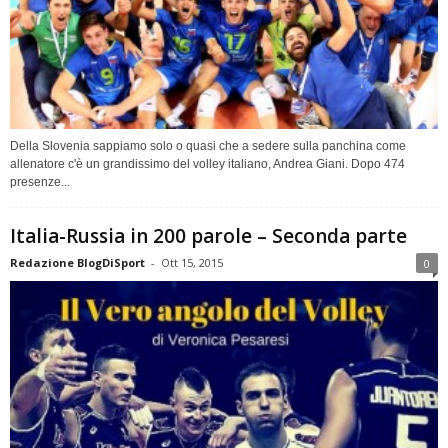
Della Slovenia sappiamo solo o quasi che a sedere sulla panchina come
allenatore c'è un grandissimo del volley italiano, Andrea Giani. Dopo 474
presenze...
Italia-Russia in 200 parole – Seconda parte
Redazione BlogDiSport
-
Ott 15, 2015
0