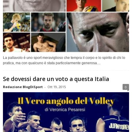
La pallavolo è uno sport meraviglioso che tempra il corpo e lo spirito di chi lo
pratica, ma con qualcuno è stata particolarmente generosa....
Se dovessi dare un voto a questa Italia
Redazione BlogDiSport
-
Ott 19, 2015
0