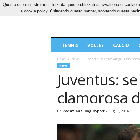
Questo sito o gli strumenti terzi da questo utilizzati si avvalgono di cookie n
GIOVEDÌ, 6 AGOSTO 2026
CONTATTI
COOK
la cookie policy. Chiudendo questo banner, scorrendo questa pagina
Blog
TENNIS
VOLLEY
CALCIO
di
Sport
Home
News
Juventus: se arriva Allegri, Pirlo pens
NEWS
Juventus: se 
clamorosa d
Da
Redazione BlogDiSport
-
Lug 16, 2014