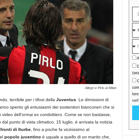
A
D
(sez
C
comu
Allegri e Pirlo al Milan
lor
o, terribile per i tifosi della
Juventus
. Le dimissioni di
nell
hanno spento gli entusiasmi dei sostenitori bianconeri che si
 in video dell’ormai ex condottiero. Come se non bastasse,
al punto di vista climatico, 15 luglio, è arrivata la notizia
ronti di Iturbe
, fino a poche fa vicinissimo al
del
popolo juventino
è uguale a quello di un marito che,