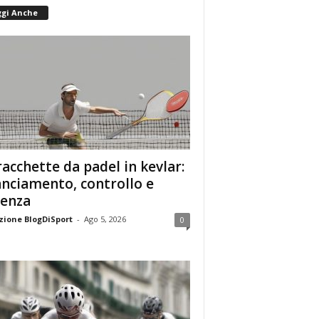
ggi Anche
racchette da padel in kevlar:
anciamento, controllo e
enza
ione BlogDiSport
-
Ago 5, 2026
0