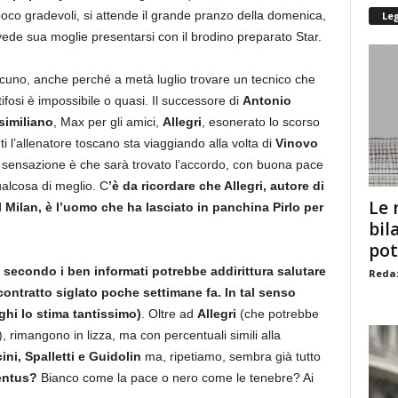
oco gradevoli, si attende il grande pranzo della domenica,
Le
 vede sua moglie presentarsi con il brodino preparato Star.
uno, anche perché a metà luglio trovare un tecnico che
ifosi è impossibile o quasi. Il successore di
Antonio
imiliano
, Max per gli amici,
Allegri
, esonerato lo scorso
i l’allenatore toscano sta viaggiando alla volta di
Vinovo
sensazione è che sarà trovato l’accordo, con buona pace
ualcosa di meglio. C
’è da ricordare che Allegri, autore di
Le 
 Milan, è l’uomo che ha lasciato in panchina Pirlo per
bil
pot
secondo i ben informati potrebbe addirittura salutare
Redaz
ontratto siglato poche settimane fa. In tal senso
ghi lo stima tantissimo)
. Oltre ad
Allegri
(che potrebbe
a), rimangono in lizza, ma con percentuali simili alla
ni, Spalletti e Guidolin
ma, ripetiamo, sembra già tutto
entus?
Bianco come la pace o nero come le tenebre? Ai