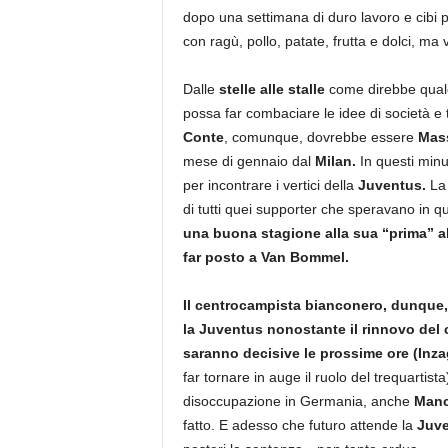
dopo una settimana di duro lavoro e cibi p
con ragù, pollo, patate, frutta e dolci, ma
Dalle
stelle alle stalle
come direbbe qualc
possa far combaciare le idee di società e t
Conte
, comunque, dovrebbe essere
Mass
mese di gennaio dal
Milan.
In questi minut
per incontrare i vertici della
Juventus.
La 
di tutti quei supporter che speravano in q
una buona stagione alla sua “prima” al
far posto a Van Bommel.
Il centrocampista bianconero, dunque, 
la Juventus nonostante il rinnovo del c
saranno decisive le prossime ore (Inza
far tornare in auge il ruolo del trequartist
disoccupazione in Germania, anche
Manci
fatto. E adesso che futuro attende la
Juv