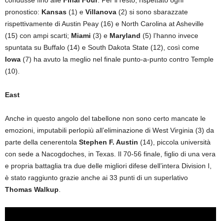
condusse fino alle
Final Four
. Per il resto, rispettato ogni
pronostico:
Kansas
(1) e
Villanova
(2) si sono sbarazzate
rispettivamente di Austin Peay (16) e North Carolina at Asheville
(15) con ampi scarti;
Miami
(3) e
Maryland
(5) l’hanno invece
spuntata su Buffalo (14) e South Dakota State (12), così come
Iowa
(7) ha avuto la meglio nel finale punto-a-punto contro Temple
(10).
East
Anche in questo angolo del tabellone non sono certo mancate le
emozioni, imputabili perlopiù all’eliminazione di West Virginia (3) da
parte della cenerentola
Stephen F. Austin
(14), piccola università
con sede a Nacogdoches, in Texas. Il 70-56 finale, figlio di una vera
e propria battaglia tra due delle migliori difese dell’intera Division I,
è stato raggiunto grazie anche ai 33 punti di un superlativo
Thomas Walkup
.