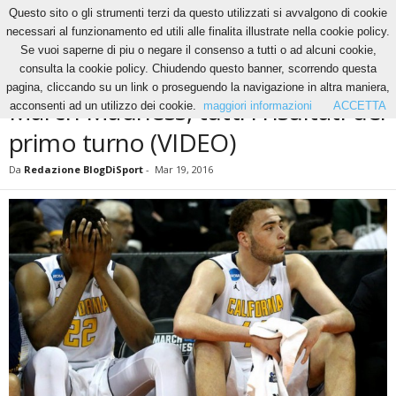
Questo sito o gli strumenti terzi da questo utilizzati si avvalgono di cookie
necessari al funzionamento ed utili alle finalita illustrate nella cookie policy.
Se vuoi saperne di piu o negare il consenso a tutti o ad alcuni cookie,
Home
Basket
March Madness, tutti i risultati del primo turno (VIDEO)
consulta la cookie policy. Chiudendo questo banner, scorrendo questa
BASKET
pagina, cliccando su un link o proseguendo la navigazione in altra maniera,
March Madness, tutti i risultati del
acconsenti ad un utilizzo dei cookie.
maggiori informazioni
ACCETTA
primo turno (VIDEO)
Da
Redazione BlogDiSport
-
Mar 19, 2016