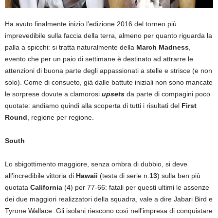
Ha avuto finalmente inizio l’edizione 2016 del torneo più
imprevedibile sulla faccia della terra, almeno per quanto riguarda la
palla a spicchi: si tratta naturalmente della
March Madness
,
evento che per un paio di settimane è destinato ad attrarre le
attenzioni di buona parte degli appassionati a stelle e strisce (e non
solo). Come di consueto, già dalle battute iniziali non sono mancate
le sorprese dovute a clamorosi
upsets
da parte di compagini poco
quotate: andiamo quindi alla scoperta di tutti i risultati del
First
Round
, regione per regione.
South
Lo sbigottimento maggiore, senza ombra di dubbio, si deve
all’incredibile vittoria di
Hawaii
(testa di serie n.
13
) sulla ben più
quotata
California
(4) per 77-66: fatali per questi ultimi le assenze
dei due maggiori realizzatori della squadra, vale a dire Jabari Bird e
Tyrone Wallace. Gli isolani riescono così nell’impresa di conquistare