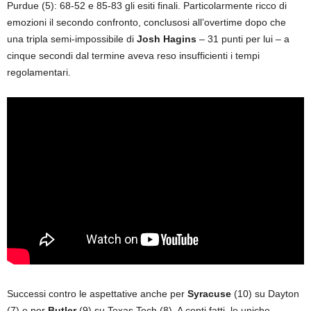
Purdue (5): 68-52 e 85-83 gli esiti finali. Particolarmente ricco di
emozioni il secondo confronto, conclusosi all’overtime dopo che
una tripla semi-impossibile di
Josh Hagins
– 31 punti per lui – a
cinque secondi dal termine aveva reso insufficienti i tempi
regolamentari.
Successi contro le aspettative anche per
Syracuse
(10) su Dayton
(7) e per
Butler
(9) su Texas Tech (8). A conti fatti, le uniche