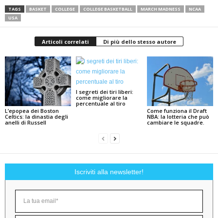
TAGS
BASKET
COLLEGE
COLLEGE BASKETBALL
MARCH MADNESS
NCAA
USA
Articoli correlati
Di più dello stesso autore
I segreti dei tiri liberi:
come migliorare la
percentuale al tiro
L’epopea dei Boston
Come funziona il Draft
Celtics: la dinastia degli
NBA: la lotteria che può
anelli di Russell
cambiare le squadre.
Iscriviti alla newsletter!