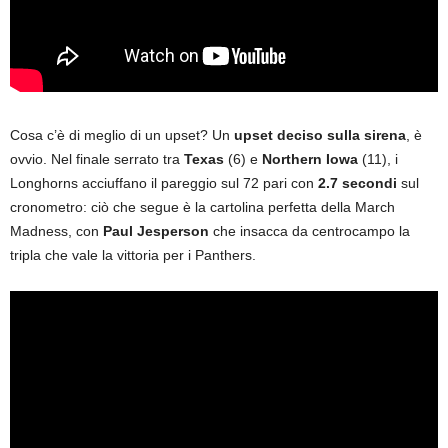
Cosa c’è di meglio di un upset? Un
upset deciso sulla sirena
, è
ovvio. Nel finale serrato tra
Texas
(6) e
Northern Iowa
(11), i
Longhorns acciuffano il pareggio sul 72 pari con
2.7 secondi
sul
cronometro: ciò che segue è la cartolina perfetta della March
Madness, con
Paul Jesperson
che insacca da centrocampo la
tripla che vale la vittoria per i Panthers.