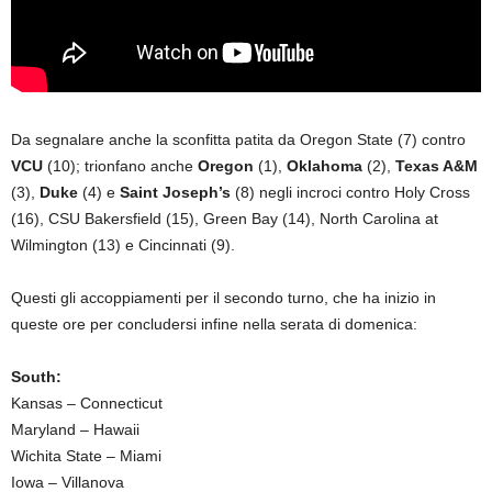
Da segnalare anche la sconfitta patita da Oregon State (7) contro
VCU
(10); trionfano anche
Oregon
(1),
Oklahoma
(2),
Texas A&M
(3),
Duke
(4) e
Saint Joseph’s
(8) negli incroci contro Holy Cross
(16), CSU Bakersfield (15), Green Bay (14), North Carolina at
Wilmington (13) e Cincinnati (9).
Questi gli accoppiamenti per il secondo turno, che ha inizio in
queste ore per concludersi infine nella serata di domenica:
South:
Kansas – Connecticut
Maryland – Hawaii
Wichita State – Miami
Iowa – Villanova