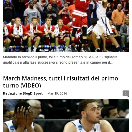
Mandato in archivio il primo, folle turno del Torneo NCAA, le 32 squadre
qualificatesi alla fase successiva si sono presentate in campo per il...
March Madness, tutti i risultati del primo
turno (VIDEO)
Redazione BlogDiSport
-
Mar 19, 2016
0