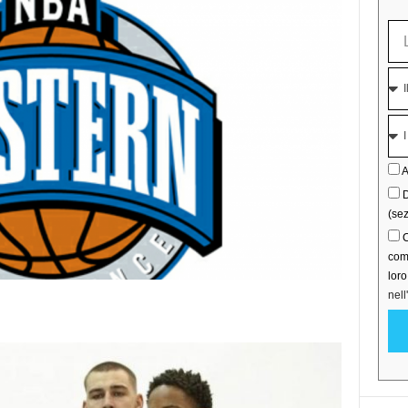
A
D
(sez
C
comu
lor
nell