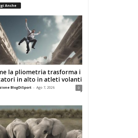
ggi Anche
e la pliometria trasforma i
tatori in alto in atleti volanti
ione BlogDiSport
-
Ago 7, 2026
0