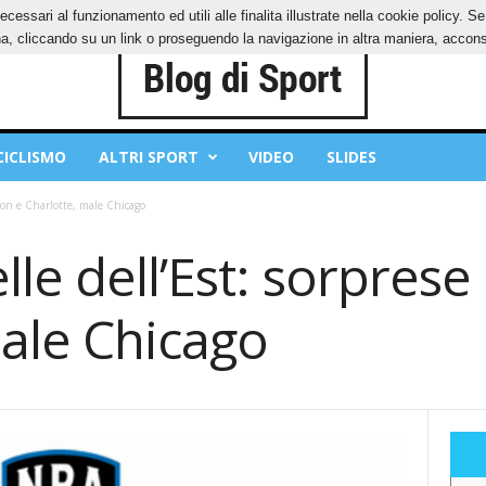
ecessari al funzionamento ed utili alle finalita illustrate nella cookie policy. 
IES
PRIVACY POLICY
, cliccando su un link o proseguendo la navigazione in altra maniera, acconse
CICLISMO
ALTRI SPORT
VIDEO
SLIDES
ston e Charlotte, male Chicago
lle dell’Est: sorpres
male Chicago