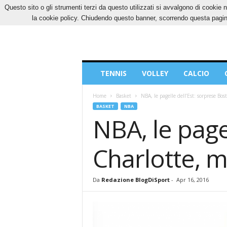
Questo sito o gli strumenti terzi da questo utilizzati si avvalgono di cookie n
SABATO, 8 AGOSTO 2026
CONTATTI
COOK
la cookie policy. Chiudendo questo banner, scorrendo questa pagina
Blog
TENNIS
VOLLEY
CALCIO
di
Sport
Home
Basket
NBA, le pagelle dell’Est: sorprese Bo
BASKET
NBA
NBA, le page
Charlotte, 
Da
Redazione BlogDiSport
-
Apr 16, 2016