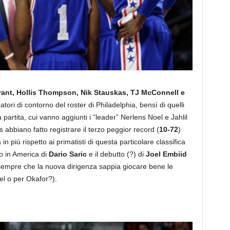
rant, Hollis Thompson, Nik Stauskas, TJ McConnell e
atori di contorno del roster di Philadelphia, bensì di quelli
partita, cui vanno aggiunti i “leader” Nerlens Noel e Jahlil
bbiano fatto registrare il terzo peggior record (
10-72
)
 in più rispetto ai primatisti di questa particolare classifica
o in America di
Dario Saric
e il debutto (?) di
Joel Embiid
 sempre che la nuova dirigenza sappia giocare bene le
el o per Okafor?).