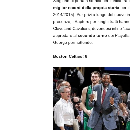
Stagione di portata storica per l’unica fra
miglior record della propria storia
per i
2014/2015). Pur privi a lungo del nuovo i
presenze, i Raptors per lunghi tratti hanno
Cleveland Cavaliers, dovendosi infine “a
approdare al
secondo turno
dei Playoffs
George permettendo.
Boston Celtics: 8