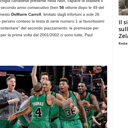
nchigia canadese presente nella NBA, capace di stabilire il
l secondo anno consecutivo (ben
56
vittorie dopo le 49 del
nnesto
DeMarre Carroll
, limitato dagli infortuni a sole 26
Il s
 persino conteso la testa di serie numero 1 ai favoritissimi
sul
ccontentare” del secondo piazzamento: le premesse per
Zel
 per la prima volta dal 2001/2002 ci sono tutte, Paul
Redaz