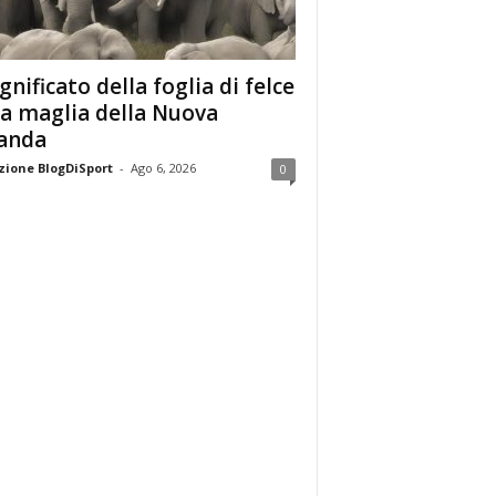
ignificato della foglia di felce
la maglia della Nuova
anda
ione BlogDiSport
-
Ago 6, 2026
0