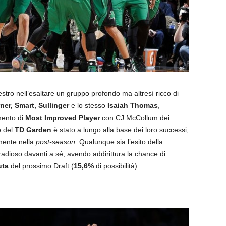
stro nell’esaltare un gruppo profondo ma altresì ricco di
ner, Smart, Sullinger
e lo stesso
Isaiah Thomas
,
imento di
Most Improved Player
con CJ McCollum dei
o del
TD Garden
è stato a lungo alla base dei loro successi,
rmente nella
post-season
. Qualunque sia l’esito della
dioso davanti a sé, avendo addirittura la chance di
uta
del prossimo Draft (
15,6%
di possibilità).