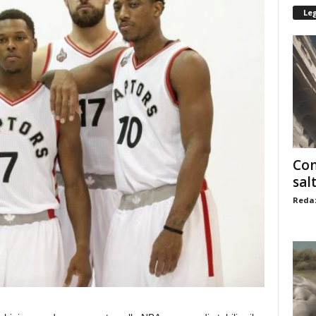
Le
Com
sal
Redaz