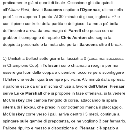
praticamente già ai quarti di finale. Occasione ghiotta quindi
all’
Allianz Park
, dove i
Saracens
ospitano l’
Oyonnax
, ultimo nella
pool 1 con appena 1 punto. Al 30’ minuto di gioco, inglesi a +7 e
con il pieno controllo della partita e del gioco. La meta più bella
dell’incontro arriva da una magia di
Farrell
che pesca con un
grabber il compagno di reparto
Chris Ashton
che segna la
doppietta personale e la meta che porta i
Saracens
oltre il break.
1) Umiliati a Belfast sette giorni fa, lasciati a 0 (cosa mai successa
in Champions Cup), i
Tolosani
sono chiamati a reagire per non
essere già fuori dalla coppa a dicembre, occorre però sconfiggere
l’
Ulster
che vede i quarti sempre più vicini. A 5 minuti dalla ripresa,
il pallone esce da una mischia chiusa a favore dell’
Ulster
,
Pienaar
serve
Luke Marshall
che si propone in fase offensiva, si fa vedere
McCloskey
che cambia l’angolo di corsa, attaccando la spalla
interna di
Fickou
, che preso in controtempo manca il placcaggio.
McCloskey
corre verso i pali, arriva dentro i 5 metri, continua a
spingere sulle gambe di prepotenza, ce ne vogliono 3 per fermarlo.
Pallone ripulito e messo a disposizione di
Pienaar
, c’è spazio a