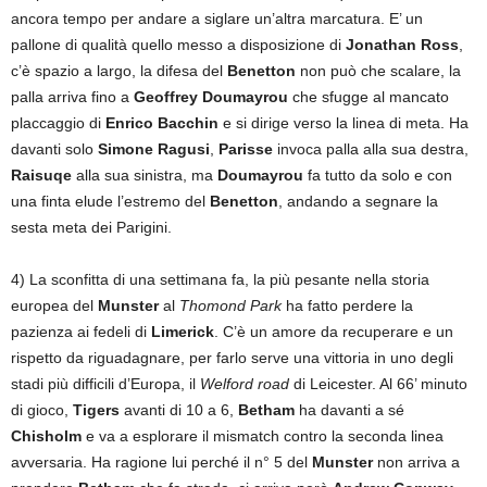
ancora tempo per andare a siglare un’altra marcatura. E’ un
pallone di qualità quello messo a disposizione di
Jonathan Ross
,
c’è spazio a largo, la difesa del
Benetton
non può che scalare, la
palla arriva fino a
Geoffrey Doumayrou
che sfugge al mancato
placcaggio di
Enrico Bacchin
e si dirige verso la linea di meta. Ha
davanti solo
Simone Ragusi
,
Parisse
invoca palla alla sua destra,
Raisuqe
alla sua sinistra, ma
Doumayrou
fa tutto da solo e con
una finta elude l’estremo del
Benetton
, andando a segnare la
sesta meta dei Parigini.
4) La sconfitta di una settimana fa, la più pesante nella storia
europea del
Munster
al
Thomond Park
ha fatto perdere la
pazienza ai fedeli di
Limerick
. C’è un amore da recuperare e un
rispetto da riguadagnare, per farlo serve una vittoria in uno degli
stadi più difficili d’Europa, il
Welford road
di Leicester. Al 66’ minuto
di gioco,
Tigers
avanti di 10 a 6,
Betham
ha davanti a sé
Chisholm
e va a esplorare il mismatch contro la seconda linea
avversaria. Ha ragione lui perché il n° 5 del
Munster
non arriva a