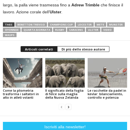
largo, la palla viene trasmessa fino a
Adrew Trimble
che finisce il
lavoro. Azione corale dell’
Ulster
.
TAGS
BENETTON TREVISO
CHAMPIONS CUP
LEICESTER
METE
MUNSTER
OYONNAX
QUARTA GIORNATA
RUGBY
SARACENS
ULSTER
VIDEO
WASPS
Articoli correlati
Di più dello stesso autore
Come la pliometria
Il significato della foglia
Le racchette da padel in
trasforma i saltatori in
di felce sulla maglia
kevlar: bilanciamento,
alto in atleti volanti
della Nuova Zelanda
controllo e potenza
Iscriviti alla newsletter!