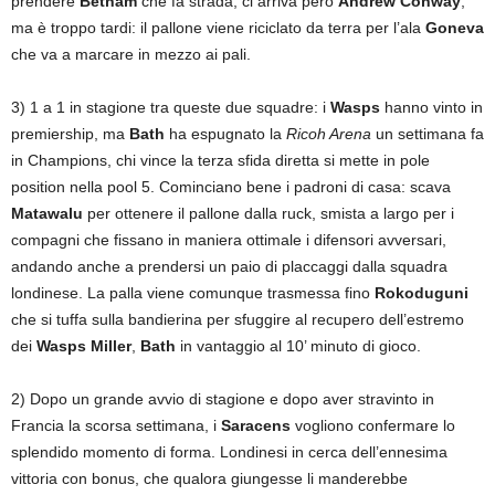
prendere
Betham
che fa strada, ci arriva però
Andrew Conway
,
ma è troppo tardi: il pallone viene riciclato da terra per l’ala
Goneva
che va a marcare in mezzo ai pali.
3) 1 a 1 in stagione tra queste due squadre: i
Wasps
hanno vinto in
premiership, ma
Bath
ha espugnato la
Ricoh Arena
un settimana fa
in Champions, chi vince la terza sfida diretta si mette in pole
position nella pool 5. Cominciano bene i padroni di casa: scava
Matawalu
per ottenere il pallone dalla ruck, smista a largo per i
compagni che fissano in maniera ottimale i difensori avversari,
andando anche a prendersi un paio di placcaggi dalla squadra
londinese. La palla viene comunque trasmessa fino
Rokoduguni
che si tuffa sulla bandierina per sfuggire al recupero dell’estremo
dei
Wasps Miller
,
Bath
in vantaggio al 10’ minuto di gioco.
2) Dopo un grande avvio di stagione e dopo aver stravinto in
Francia la scorsa settimana, i
Saracens
vogliono confermare lo
splendido momento di forma. Londinesi in cerca dell’ennesima
vittoria con bonus, che qualora giungesse li manderebbe