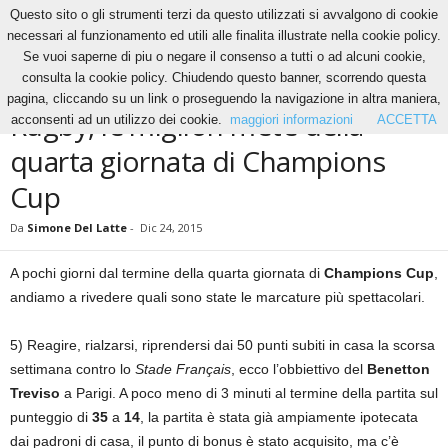
Questo sito o gli strumenti terzi da questo utilizzati si avvalgono di cookie
necessari al funzionamento ed utili alle finalita illustrate nella cookie policy.
Se vuoi saperne di piu o negare il consenso a tutti o ad alcuni cookie,
Home
News
Rugby, le migliori mete della quarta giornata di Champions Cup
consulta la cookie policy. Chiudendo questo banner, scorrendo questa
NEWS
ALTRI SPORT
RUGBY
VIDEO
pagina, cliccando su un link o proseguendo la navigazione in altra maniera,
Rugby, le migliori mete della
acconsenti ad un utilizzo dei cookie.
maggiori informazioni
ACCETTA
quarta giornata di Champions
Cup
Da
Simone Del Latte
-
Dic 24, 2015
A pochi giorni dal termine della quarta giornata di
Champions Cup
,
andiamo a rivedere quali sono state le marcature più spettacolari.
5) Reagire, rialzarsi, riprendersi dai 50 punti subiti in casa la scorsa
settimana contro lo
Stade Français
, ecco l’obbiettivo del
Benetton
Treviso
a Parigi. A poco meno di 3 minuti al termine della partita sul
punteggio di
35
a
14
, la partita è stata già ampiamente ipotecata
dai padroni di casa, il punto di bonus è stato acquisito, ma c’è