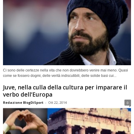
Ci sono delle certezze nella vita che non dovrebbero venire mai meno. Quasi
come se fossero dogmi, delle verità indiscutibili, delle solide basi cui...
Juve, nella culla della cultura per imparare il
verbo dell’Europa
Redazione BlogDiSport
-
Ott 22, 2014
0