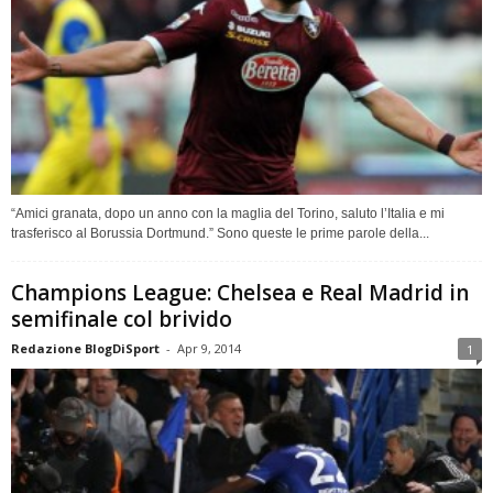
“Amici granata, dopo un anno con la maglia del Torino, saluto l’Italia e mi
trasferisco al Borussia Dortmund.” Sono queste le prime parole della...
Champions League: Chelsea e Real Madrid in
semifinale col brivido
Redazione BlogDiSport
-
Apr 9, 2014
1