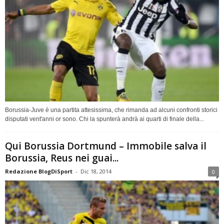
Borussia-Juve è una partita attesissima, che rimanda ad alcuni confronti storici
disputati vent'anni or sono. Chi la spunterà andrà ai quarti di finale della...
Qui Borussia Dortmund – Immobile salva il
Borussia, Reus nei guai...
Redazione BlogDiSport
-
Dic 18, 2014
0