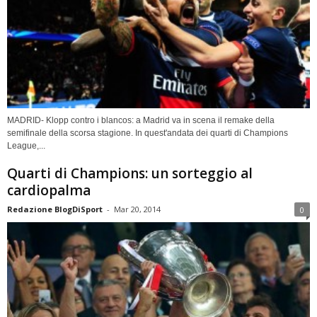
MADRID- Klopp contro i blancos: a Madrid va in scena il remake della
semifinale della scorsa stagione. In quest'andata dei quarti di Champions
League,...
Quarti di Champions: un sorteggio al
cardiopalma
Redazione BlogDiSport
-
Mar 20, 2014
0