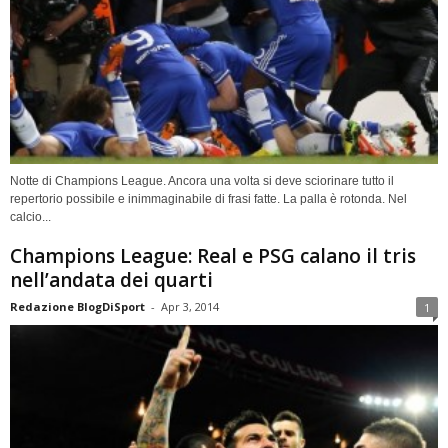
Notte di Champions League. Ancora una volta si deve sciorinare tutto il
repertorio possibile e inimmaginabile di frasi fatte. La palla è rotonda. Nel
calcio...
Champions League: Real e PSG calano il tris
nell’andata dei quarti
Redazione BlogDiSport
-
Apr 3, 2014
1