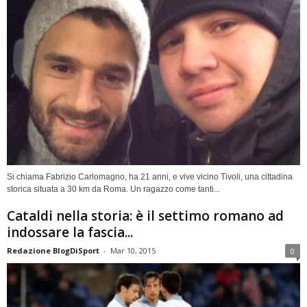
Si chiama Fabrizio Carlomagno, ha 21 anni, e vive vicino Tivoli, una cittadina
storica situata a 30 km da Roma. Un ragazzo come tanti...
Cataldi nella storia: è il settimo romano ad
indossare la fascia...
Redazione BlogDiSport
-
Mar 10, 2015
0