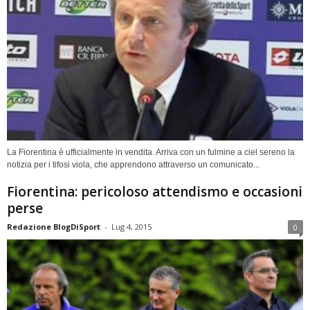
La Fiorentina è ufficialmente in vendita. Arriva con un fulmine a ciel sereno la
notizia per i tifosi viola, che apprendono attraverso un comunicato...
Fiorentina: pericoloso attendismo e occasioni
perse
Redazione BlogDiSport
-
Lug 4, 2015
0