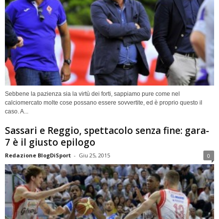
Sebbene la pazienza sia la virtù dei forti, sappiamo pure come nel
calciomercato molte cose possano essere sovvertite, ed è proprio questo il
caso. A...
Sassari e Reggio, spettacolo senza fine: gara-
7 è il giusto epilogo
Redazione BlogDiSport
-
Giu 25, 2015
0