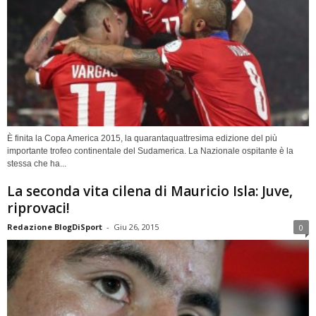
È finita la Copa America 2015, la quarantaquattresima edizione del più
importante trofeo continentale del Sudamerica. La Nazionale ospitante è la
stessa che ha...
La seconda vita cilena di Mauricio Isla: Juve,
riprovaci!
Redazione BlogDiSport
-
Giu 26, 2015
0