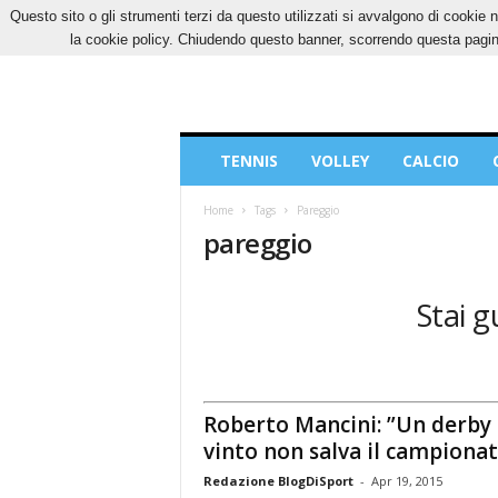
Questo sito o gli strumenti terzi da questo utilizzati si avvalgono di cookie n
GIOVEDÌ, 6 AGOSTO 2026
CONTATTI
COOK
la cookie policy. Chiudendo questo banner, scorrendo questa pagina
Blog
TENNIS
VOLLEY
CALCIO
di
Sport
Home
Tags
Pareggio
pareggio
Stai g
Roberto Mancini: ”Un derby
vinto non salva il campiona
Redazione BlogDiSport
-
Apr 19, 2015