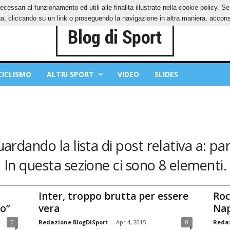
ecessari al funzionamento ed utili alle finalita illustrate nella cookie policy. 
IES
PRIVACY POLICY
, cliccando su un link o proseguendo la navigazione in altra maniera, acconse
CICLISMO
ALTRI SPORT
VIDEO
SLIDES
uardando la lista di post relativa a: pa
In questa sezione ci sono 8 elementi.
Inter, troppo brutta per essere
Roc
to”
vera
Nap
0
Redazione BlogDiSport
-
Apr 4, 2015
0
Redaz