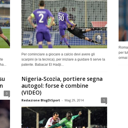
Roma-
per tu
Per cominciare a giocare a calcio devi avere gli
ormai 
te
scarpini (e la tecnica), per iniziare a guidare ti serve la
ha...
patente. Babacar El Hadji...
su
Nigeria-Scozia, portiere segna
n
autogol: forse è combine
(VIDEO)
0
Redazione BlogDiSport
-
Mag 29, 2014
1