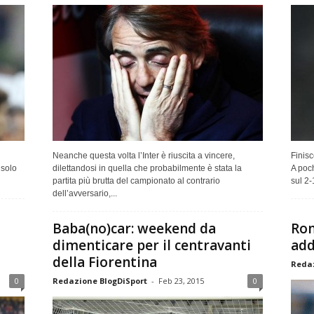
Neanche questa volta l’Inter è riuscita a vincere,
Finisc
 solo
dilettandosi in quella che probabilmente è stata la
A poch
partita più brutta del campionato al contrario
sul 2-
dell’avversario,...
Baba(no)car: weekend da
Rom
dimenticare per il centravanti
add
della Fiorentina
Redaz
0
Redazione BlogDiSport
-
Feb 23, 2015
0