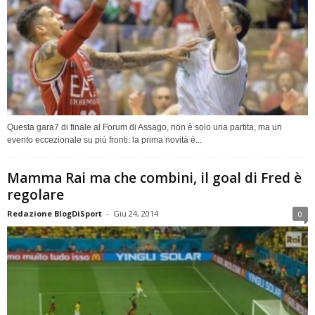
Questa gara7 di finale al Forum di Assago, non è solo una partita, ma un
evento eccezionale su più fronti: la prima novità è...
Mamma Rai ma che combini, il goal di Fred è
regolare
Redazione BlogDiSport
-
Giu 24, 2014
0