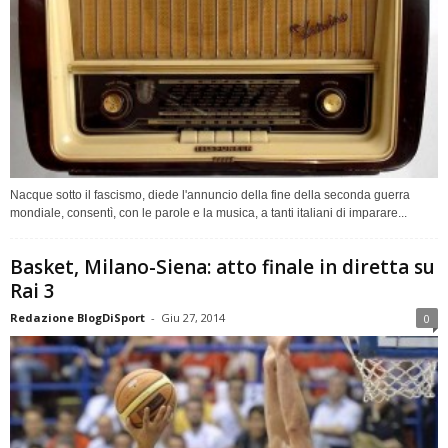
Nacque sotto il fascismo, diede l'annuncio della fine della seconda guerra
mondiale, consentì, con le parole e la musica, a tanti italiani di imparare...
Basket, Milano-Siena: atto finale in diretta su
Rai 3
Redazione BlogDiSport
-
Giu 27, 2014
0