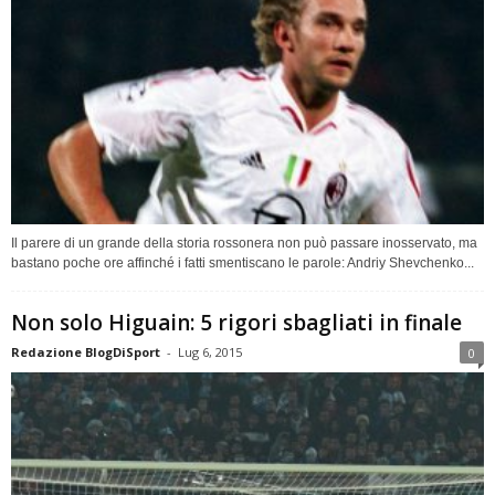
Il parere di un grande della storia rossonera non può passare inosservato, ma
bastano poche ore affinché i fatti smentiscano le parole: Andriy Shevchenko...
Non solo Higuain: 5 rigori sbagliati in finale
Redazione BlogDiSport
-
Lug 6, 2015
0