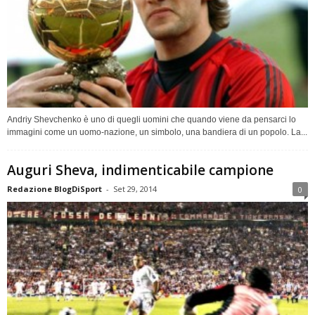
Andriy Shevchenko è uno di quegli uomini che quando viene da pensarci lo
immagini come un uomo-nazione, un simbolo, una bandiera di un popolo. La...
Auguri Sheva, indimenticabile campione
Redazione BlogDiSport
-
Set 29, 2014
0