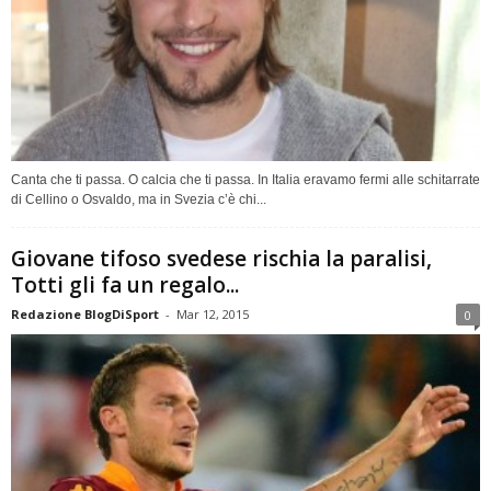
Canta che ti passa. O calcia che ti passa. In Italia eravamo fermi alle schitarrate
di Cellino o Osvaldo, ma in Svezia c’è chi...
Giovane tifoso svedese rischia la paralisi,
Totti gli fa un regalo...
Redazione BlogDiSport
-
Mar 12, 2015
0