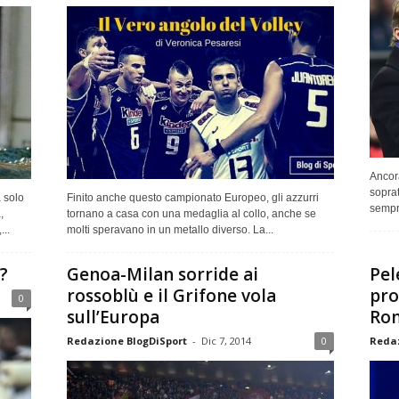
Ancora
soprat
a solo
Finito anche questo campionato Europeo, gli azzurri
sempr
,
tornano a casa con una medaglia al collo, anche se
..
molti speravano in un metallo diverso. La...
?
Genoa-Milan sorride ai
Pelé
rossoblù e il Grifone vola
pro
0
sull’Europa
Ro
Redazione BlogDiSport
-
Dic 7, 2014
0
Redaz