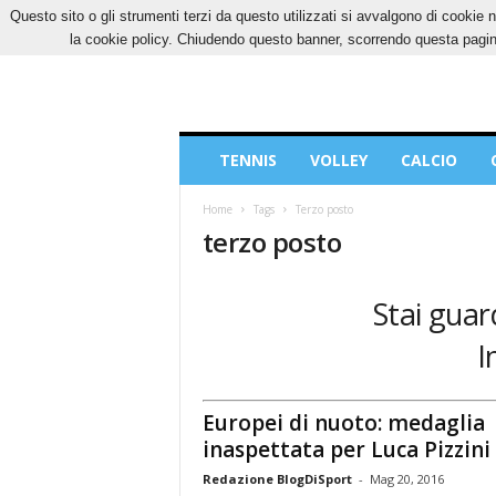
Questo sito o gli strumenti terzi da questo utilizzati si avvalgono di cookie n
SABATO, 8 AGOSTO 2026
CONTATTI
COOK
la cookie policy. Chiudendo questo banner, scorrendo questa pagina
Blog
TENNIS
VOLLEY
CALCIO
di
Sport
Home
Tags
Terzo posto
terzo posto
Stai guar
I
Europei di nuoto: medaglia
inaspettata per Luca Pizzini
Redazione BlogDiSport
-
Mag 20, 2016