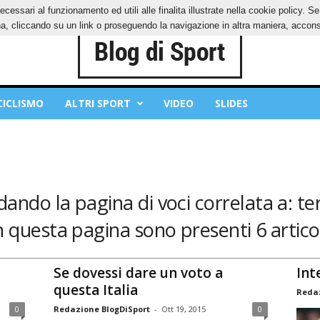
ecessari al funzionamento ed utili alle finalita illustrate nella cookie policy. 
IES
PRIVACY POLICY
, cliccando su un link o proseguendo la navigazione in altra maniera, acconse
CICLISMO
ALTRI SPORT
VIDEO
SLIDES
dando la pagina di voci correlata a: te
n questa pagina sono presenti 6 articol
Se dovessi dare un voto a
Int
questa Italia
Redaz
0
Redazione BlogDiSport
-
Ott 19, 2015
0