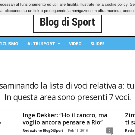
ecessari al funzionamento ed utili alle finalita illustrate nella cookie policy. 
IES
PRIVACY POLICY
, cliccando su un link o proseguendo la navigazione in altra maniera, acconse
CICLISMO
ALTRI SPORT
VIDEO
SLIDES
esaminando la lista di voci relativa a: 
In questa area sono presenti 7 voci.
Inge Dekker: “Ho il cancro, ma
Zim
o
voglio ancora pensare a Rio”
ti s
Redazione BlogDiSport
-
Feb 18, 2016
0
Redaz