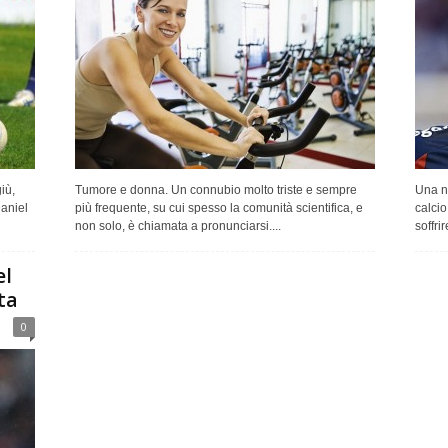
iù,
Tumore e donna. Un connubio molto triste e sempre
Una no
aniel
più frequente, su cui spesso la comunità scientifica, e
calcio
non solo, è chiamata a pronunciarsi....
soffri
el
ta
0