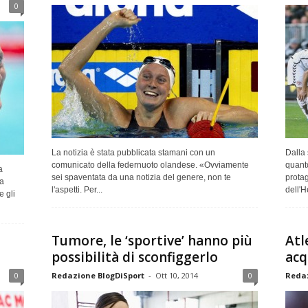
0
La notizia è stata pubblicata stamani con un
Dalla 
comunicato della federnuoto olandese. «Ovviamente
quanto
a
sei spaventata da una notizia del genere, non te
prota
a
l'aspetti. Per...
dell'H
e gli
Tumore, le ‘sportive’ hanno più
Atl
possibilità di sconfiggerlo
acq
0
Redazione BlogDiSport
-
Ott 10, 2014
0
Redaz