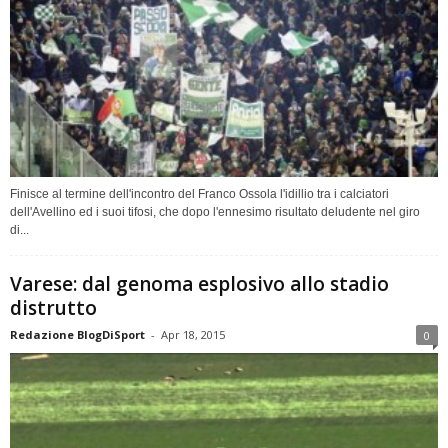
Finisce al termine dell'incontro del Franco Ossola l'idillio tra i calciatori
dell'Avellino ed i suoi tifosi, che dopo l'ennesimo risultato deludente nel giro
di...
Varese: dal genoma esplosivo allo stadio
distrutto
Redazione BlogDiSport
-
Apr 18, 2015
0