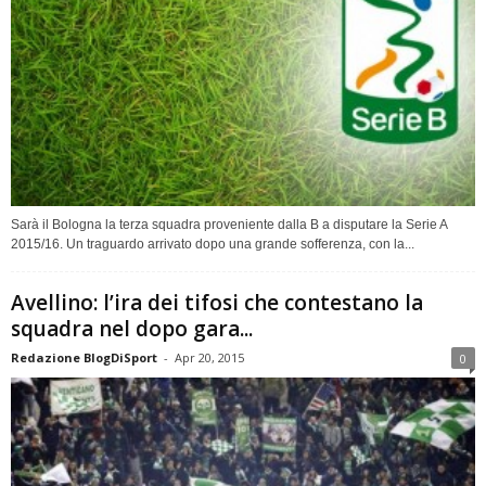
Sarà il Bologna la terza squadra proveniente dalla B a disputare la Serie A
2015/16. Un traguardo arrivato dopo una grande sofferenza, con la...
Avellino: l’ira dei tifosi che contestano la
squadra nel dopo gara...
Redazione BlogDiSport
-
Apr 20, 2015
0