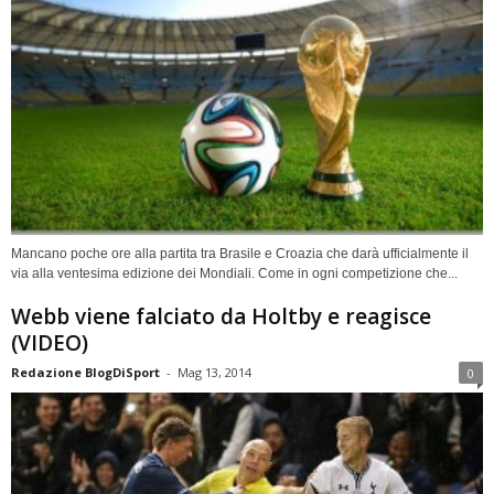
Mancano poche ore alla partita tra Brasile e Croazia che darà ufficialmente il
via alla ventesima edizione dei Mondiali. Come in ogni competizione che...
Webb viene falciato da Holtby e reagisce
(VIDEO)
Redazione BlogDiSport
-
Mag 13, 2014
0