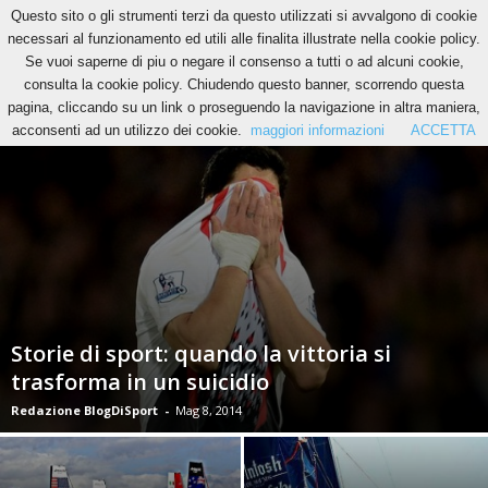
Questo sito o gli strumenti terzi da questo utilizzati si avvalgono di cookie
necessari al funzionamento ed utili alle finalita illustrate nella cookie policy.
Se vuoi saperne di piu o negare il consenso a tutti o ad alcuni cookie,
ATLETICA
FOOTBALL AMERICANO
NUOTO
RUGBY
VELA
consulta la cookie policy. Chiudendo questo banner, scorrendo questa
pagina, cliccando su un link o proseguendo la navigazione in altra maniera,
acconsenti ad un utilizzo dei cookie.
maggiori informazioni
ACCETTA
Storie di sport: quando la vittoria si
trasforma in un suicidio
Redazione BlogDiSport
-
Mag 8, 2014