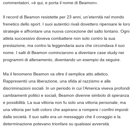
commentatori, «è qui, e porta il nome di Beamon».
Il record di Beamon resistette per 23 anni, un’eternità nel mondo
frenetico dello sport. I suoi autentici rivali dovettero ripensare le loro
strategie e affrontare una nuova concezione del salto lontano. Ogni
atleta successivo doveva combattere non solo contro la sua
prestazione, ma contro la leggendaria aura che circondava il suo
nome. I salti di Beamon cominciarono a diventare case study nei
programmi di allenamento, diventando un esempio da seguire.
Ma il fenomeno Beamon va oltre il semplice atto atletico.
Rappresentò una liberazione, una sfida al razzismo e alle
discriminazioni sociali. In un periodo in cui l’America viveva profondi
cambiamenti politici e sociali, Beamon divenne simbolo di speranza
e possibilità. La sua vittoria non fu solo una vittoria personale, ma
una vittoria per tutti coloro che aspirano a rompere i confini imposti
dalla società. Il suo salto era un messaggio che il coraggio e la
determinazione potevano trionfare su qualsiasi avversità.