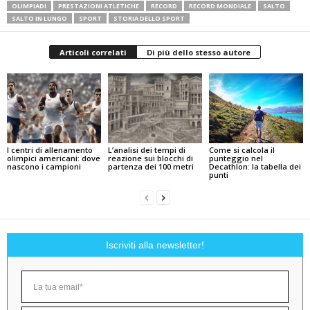
OLIMPIADI
PRESTAZIONI ATLETICHE
RECORD
RECORD MONDIALE
SALTO
SALTO IN LUNGO
SPORT
STORIA DELLO SPORT
Articoli correlati
Di più dello stesso autore
I centri di allenamento
L’analisi dei tempi di
Come si calcola il
olimpici americani: dove
reazione sui blocchi di
punteggio nel
nascono i campioni
partenza dei 100 metri
Decathlon: la tabella dei
punti
Iscriviti alla newsletter!