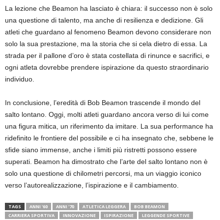
La lezione che Beamon ha lasciato è chiara: il successo non è solo
una questione di talento, ma anche di resilienza e dedizione. Gli
atleti che guardano al fenomeno Beamon devono considerare non
solo la sua prestazione, ma la storia che si cela dietro di essa. La
strada per il pallone d’oro è stata costellata di rinunce e sacrifici, e
ogni atleta dovrebbe prendere ispirazione da questo straordinario
individuo.
In conclusione, l’eredità di Bob Beamon trascende il mondo del
salto lontano. Oggi, molti atleti guardano ancora verso di lui come
una figura mitica, un riferimento da imitare. La sua performance ha
ridefinito le frontiere del possibile e ci ha insegnato che, sebbene le
sfide siano immense, anche i limiti più ristretti possono essere
superati. Beamon ha dimostrato che l’arte del salto lontano non è
solo una questione di chilometri percorsi, ma un viaggio iconico
verso l’autorealizzazione, l’ispirazione e il cambiamento.
TAGS
ANNI '60
ANNI '70
ATLETICA LEGGERA
BOB BEAMON
CARRIERA SPORTIVA
INNOVAZIONE
ISPIRAZIONE
LEGGENDE SPORTIVE