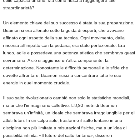
delle capacità umane. Ma come riuscì a raggiungere tale
straordinarietà?
Un elemento chiave del suo successo è stata la sua preparazione.
Beamon si era allenato sotto la guida di esperti, che avevano
affinato ogni aspetto della sua tecnica. Ogni movimento, dalla
rincorsa all’impatto con la pedana, era stato perfezionato. Era
lungo, agile e possedeva una potenza atletica che sembrava quasi
sovrumana. A ciò si aggiunse un’altra componente: la
determinazione. Nonostante le difficoltà personali e le sfide che
dovette affrontare, Beamon riuscì a concentrare tutte le sue
energie in quel momento cruciale.
Il suo salto rivoluzionario cambiò non solo le statistiche mondiali,
ma anche l’immaginario collettivo. L’8,90 metri di Beamon
sembrava un’infinità, un ideale che sembrava irraggiungibile per gli
atleti futuri. In un colpo solo, trasformò il salto lontano in una
disciplina non più limitata a misurazioni fisiche, ma a un’idea di
possibilità infinita. «Il futuro del salto lontano», dissero i