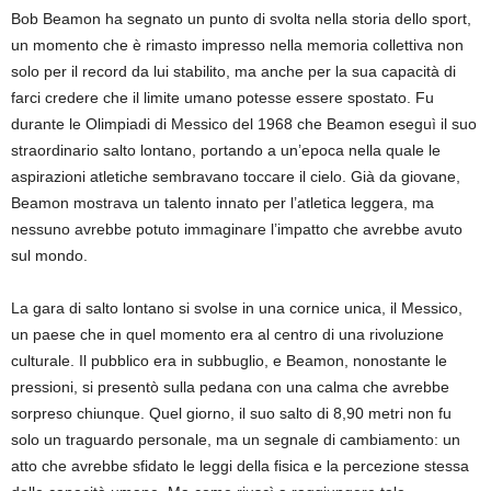
Bob Beamon ha segnato un punto di svolta nella storia dello sport,
un momento che è rimasto impresso nella memoria collettiva non
solo per il record da lui stabilito, ma anche per la sua capacità di
farci credere che il limite umano potesse essere spostato. Fu
durante le Olimpiadi di Messico del 1968 che Beamon eseguì il suo
straordinario salto lontano, portando a un’epoca nella quale le
aspirazioni atletiche sembravano toccare il cielo. Già da giovane,
Beamon mostrava un talento innato per l’atletica leggera, ma
nessuno avrebbe potuto immaginare l’impatto che avrebbe avuto
sul mondo.
La gara di salto lontano si svolse in una cornice unica, il Messico,
un paese che in quel momento era al centro di una rivoluzione
culturale. Il pubblico era in subbuglio, e Beamon, nonostante le
pressioni, si presentò sulla pedana con una calma che avrebbe
sorpreso chiunque. Quel giorno, il suo salto di 8,90 metri non fu
solo un traguardo personale, ma un segnale di cambiamento: un
atto che avrebbe sfidato le leggi della fisica e la percezione stessa