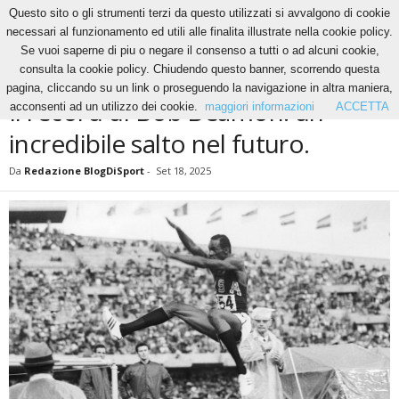
Questo sito o gli strumenti terzi da questo utilizzati si avvalgono di cookie
necessari al funzionamento ed utili alle finalita illustrate nella cookie policy.
Se vuoi saperne di piu o negare il consenso a tutti o ad alcuni cookie,
Home
Altri Sport
Atletica
Il record di Bob Beamon: un incredibile salto nel futuro.
consulta la cookie policy. Chiudendo questo banner, scorrendo questa
ALTRI SPORT
ATLETICA
pagina, cliccando su un link o proseguendo la navigazione in altra maniera,
Il record di Bob Beamon: un
acconsenti ad un utilizzo dei cookie.
maggiori informazioni
ACCETTA
incredibile salto nel futuro.
Da
Redazione BlogDiSport
-
Set 18, 2025