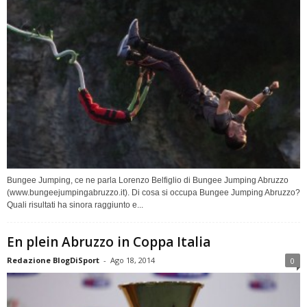
Bungee Jumping, ce ne parla Lorenzo Belfiglio di Bungee Jumping Abruzzo
(www.bungeejumpingabruzzo.it). Di cosa si occupa Bungee Jumping Abruzzo?
Quali risultati ha sinora raggiunto e...
En plein Abruzzo in Coppa Italia
Redazione BlogDiSport
-
Ago 18, 2014
0