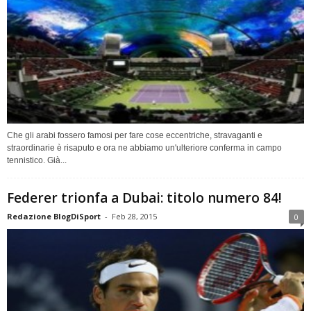
Che gli arabi fossero famosi per fare cose eccentriche, stravaganti e
straordinarie è risaputo e ora ne abbiamo un'ulteriore conferma in campo
tennistico. Già...
Federer trionfa a Dubai: titolo numero 84!
Redazione BlogDiSport
-
Feb 28, 2015
0