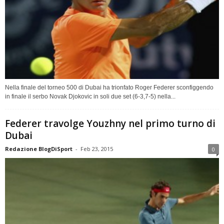
Nella finale del torneo 500 di Dubai ha trionfato Roger Federer sconfiggendo
in finale il serbo Novak Djokovic in soli due set (6-3,7-5) nella...
Federer travolge Youzhny nel primo turno di
Dubai
Redazione BlogDiSport
-
Feb 23, 2015
0