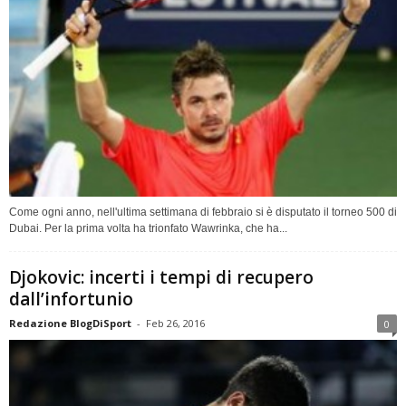
Come ogni anno, nell'ultima settimana di febbraio si è disputato il torneo 500 di
Dubai. Per la prima volta ha trionfato Wawrinka, che ha...
Djokovic: incerti i tempi di recupero
dall’infortunio
Redazione BlogDiSport
-
Feb 26, 2016
0