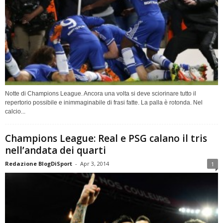
Notte di Champions League. Ancora una volta si deve sciorinare tutto il
repertorio possibile e inimmaginabile di frasi fatte. La palla è rotonda. Nel
calcio...
Champions League: Real e PSG calano il tris
nell’andata dei quarti
Redazione BlogDiSport
-
Apr 3, 2014
1