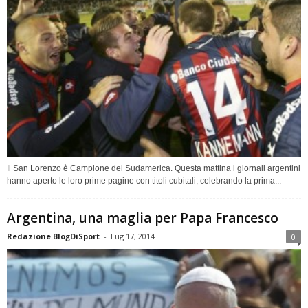
Il San Lorenzo è Campione del Sudamerica. Questa mattina i giornali argentini
hanno aperto le loro prime pagine con titoli cubitali, celebrando la prima...
Argentina, una maglia per Papa Francesco
Redazione BlogDiSport
-
Lug 17, 2014
0