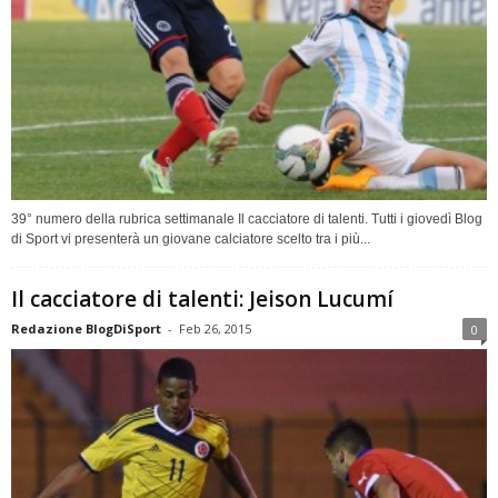
39° numero della rubrica settimanale Il cacciatore di talenti. Tutti i giovedì Blog
di Sport vi presenterà un giovane calciatore scelto tra i più...
Il cacciatore di talenti: Jeison Lucumí
Redazione BlogDiSport
-
Feb 26, 2015
0