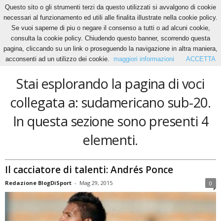
Questo sito o gli strumenti terzi da questo utilizzati si avvalgono di cookie
necessari al funzionamento ed utili alle finalita illustrate nella cookie policy.
Se vuoi saperne di piu o negare il consenso a tutti o ad alcuni cookie,
Home
Tags
Sudamericano sub-20
consulta la cookie policy. Chiudendo questo banner, scorrendo questa
sudamericano sub-20
pagina, cliccando su un link o proseguendo la navigazione in altra maniera,
acconsenti ad un utilizzo dei cookie.
maggiori informazioni
ACCETTA
Stai esplorando la pagina di voci
collegata a: sudamericano sub-20.
In questa sezione sono presenti 4
elementi.
Il cacciatore di talenti: Andrés Ponce
Redazione BlogDiSport
-
Mag 29, 2015
0