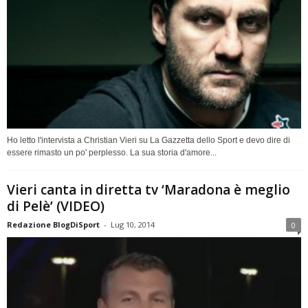
Ho letto l'intervista a Christian Vieri su La Gazzetta dello Sport e devo dire di
essere rimasto un po' perplesso. La sua storia d'amore...
Vieri canta in diretta tv ‘Maradona è meglio
di Pelè’ (VIDEO)
Redazione BlogDiSport
-
Lug 10, 2014
0