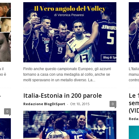
 il
Finito anche questo campionato Europeo, gli azzurri
L'Ital
no è
tornano a casa con una medaglia al collo, anche se
manual
molti speravano in un metallo diverso. La...
contro
–
Italia-Estonia in 200 parole
Le 
sem
Redazione BlogDiSport
-
Ott 10, 2015
0
(VI
0
Redaz