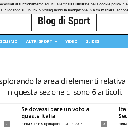
ecessari al funzionamento ed utili alle finalita illustrate nella cookie policy. 
IES
PRIVACY POLICY
, cliccando su un link o proseguendo la navigazione in altra maniera, acconse
CICLISMO
ALTRI SPORT
VIDEO
SLIDES
splorando la area di elementi relativa 
In questa sezione ci sono 6 articoli.
Se dovessi dare un voto a
Ita
questa Italia
Sec
0
Redazione BlogDiSport
-
Ott 19, 2015
0
Redaz