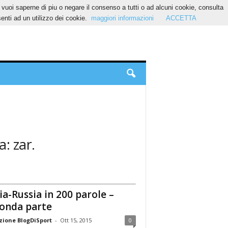
Se vuoi saperne di piu o negare il consenso a tutti o ad alcuni cookie, consulta
nti ad un utilizzo dei cookie.
maggiori informazioni
ACCETTA
a: zar.
lia-Russia in 200 parole –
onda parte
ione BlogDiSport
-
Ott 15, 2015
0