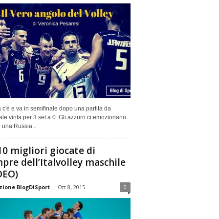
ia c'è e va in semifinale dopo una partita da
e vinta per 3 set a 0. Gli azzurri ci emozionano
 una Russia...
10 migliori giocate di
pre dell’Italvolley maschile
DEO)
ione BlogDiSport
-
Ott 8, 2015
0