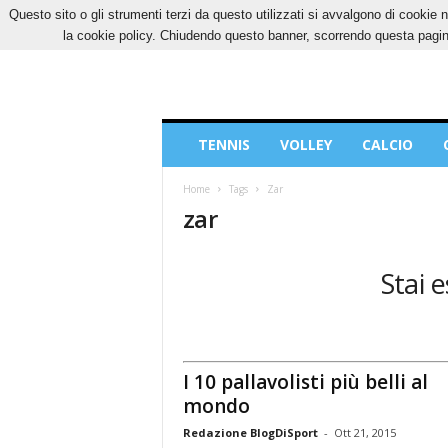
Questo sito o gli strumenti terzi da questo utilizzati si avvalgono di cookie n
SABATO, 8 AGOSTO 2026
CONTATTI
COOK
la cookie policy. Chiudendo questo banner, scorrendo questa pagina
Blog
TENNIS
VOLLEY
CALCIO
di
Sport
Home
Tags
Zar
zar
Stai e
I 10 pallavolisti più belli al
mondo
Redazione BlogDiSport
-
Ott 21, 2015