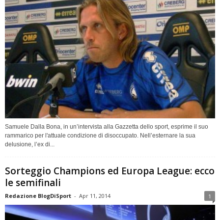
Samuele Dalla Bona, in un’intervista alla Gazzetta dello sport, esprime il suo
rammarico per l'attuale condizione di disoccupato. Nell’esternare la sua
delusione, l’ex di...
Sorteggio Champions ed Europa League: ecco
le semifinali
Redazione BlogDiSport
-
Apr 11, 2014
1