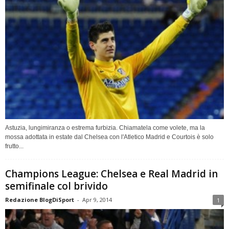
Astuzia, lungimiranza o estrema furbizia. Chiamatela come volete, ma la
mossa adottata in estate dal Chelsea con l'Atletico Madrid e Courtois è solo
frutto...
Champions League: Chelsea e Real Madrid in
semifinale col brivido
Redazione BlogDiSport
-
Apr 9, 2014
1