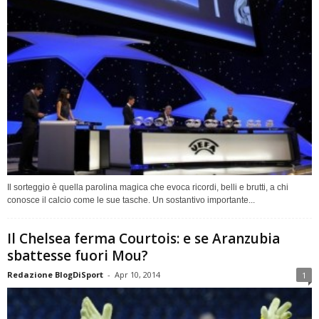
Il sorteggio è quella parolina magica che evoca ricordi, belli e brutti, a chi
conosce il calcio come le sue tasche. Un sostantivo importante...
Il Chelsea ferma Courtois: e se Aranzubia
sbattesse fuori Mou?
Redazione BlogDiSport
-
Apr 10, 2014
1