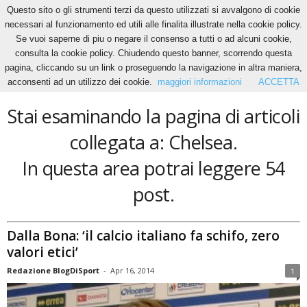
Questo sito o gli strumenti terzi da questo utilizzati si avvalgono di cookie
necessari al funzionamento ed utili alle finalita illustrate nella cookie policy.
Se vuoi saperne di piu o negare il consenso a tutti o ad alcuni cookie,
Home
Tags
Chelsea
consulta la cookie policy. Chiudendo questo banner, scorrendo questa
Chelsea
pagina, cliccando su un link o proseguendo la navigazione in altra maniera,
acconsenti ad un utilizzo dei cookie.
maggiori informazioni
ACCETTA
Stai esaminando la pagina di articoli
collegata a: Chelsea.
In questa area potrai leggere 54
post.
Dalla Bona: ‘il calcio italiano fa schifo, zero
valori etici’
Redazione BlogDiSport
-
Apr 16, 2014
1