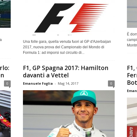
È dom
a
campio
Una folle gara, quella venuta fuori al GP d'Azerbaijan
Montm
2017, nuova prova del Campionato del Mondo di
Formula 1: ad imporsi sul circuito di...
rlo:
F1, GP Spagna 2017: Hamilton
F1,
en
davanti a Vettel
Fer
Bot
0
Emanuele Foglia
-
Mag 14, 2017
0
Emanu