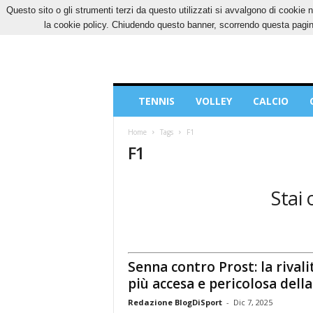
Questo sito o gli strumenti terzi da questo utilizzati si avvalgono di cookie n
GIOVEDÌ, 6 AGOSTO 2026
CONTATTI
COOK
la cookie policy. Chiudendo questo banner, scorrendo questa pagina
Blog
TENNIS
VOLLEY
CALCIO
di
Sport
Home
Tags
F1
F1
Stai 
Senna contro Prost: la rivali
più accesa e pericolosa della
Redazione BlogDiSport
-
Dic 7, 2025