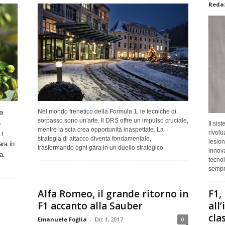
Redaz
Nel mondo frenetico della Formula 1, le tecniche di
a
sorpasso sono un'arte. Il DRS offre un impulso cruciale,
a
Il si
mentre la scia crea opportunità inaspettate. La
rivolu
 i
strategia di attacco diventa fondamentale,
lesion
ara in
trasformando ogni gara in un duello strategico.
innova
a.
tecnol
sempr
Alfa Romeo, il grande ritorno in
F1,
F1 accanto alla Sauber
all
clas
Emanuele Foglia
-
Dic 1, 2017
0