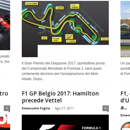
aureato
ra, ma
Il Gran Premio del Giappone 2017, quintultima prova
Un pa
del Campionato Mondiale di Formula 1, sarà quasi
assist
certamente decisivo per l'assegnazione del titolo
di For
iridato. Dopo...
tro
F1 GP Belgio 2017: Hamilton
F1,
precede Vettel
d’U
a...
0
Emanuele Foglia
-
Ago 27, 2017
0
Emanu