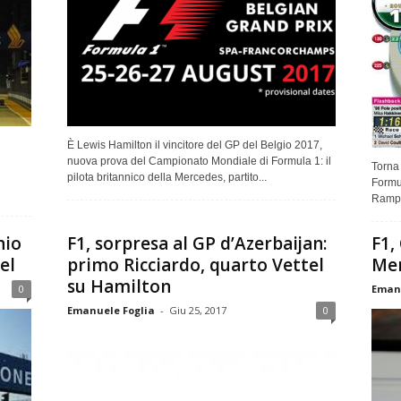
È Lewis Hamilton il vincitore del GP del Belgio 2017,
nuova prova del Campionato Mondiale di Formula 1: il
Torna 
pilota britannico della Mercedes, partito...
Formul
Rampan
nio
F1, sorpresa al GP d’Azerbaijan:
F1,
el
primo Ricciardo, quarto Vettel
Mer
su Hamilton
0
Emanu
Emanuele Foglia
-
Giu 25, 2017
0