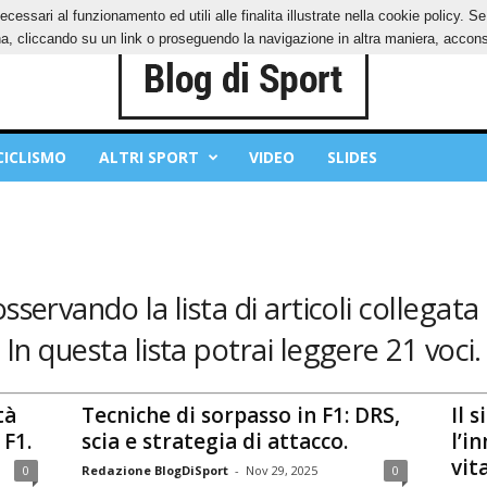
ecessari al funzionamento ed utili alle finalita illustrate nella cookie policy. 
IES
PRIVACY POLICY
, cliccando su un link o proseguendo la navigazione in altra maniera, acconse
CICLISMO
ALTRI SPORT
VIDEO
SLIDES
osservando la lista di articoli collegata 
In questa lista potrai leggere 21 voci.
tà
Tecniche di sorpasso in F1: DRS,
Il 
 F1.
scia e strategia di attacco.
l’i
vita
0
Redazione BlogDiSport
-
Nov 29, 2025
0