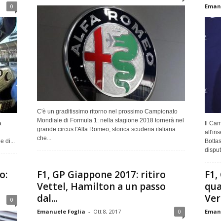
0
Emanu
C'è un graditissimo ritorno nel prossimo Campionato
Mondiale di Formula 1: nella stagione 2018 tornerà nel
a
Il Ca
grande circus l'Alfa Romeo, storica scuderia italiana
all'in
che...
 di...
Bottas
disput
o:
F1, GP Giappone 2017: ritiro
F1,
Vettel, Hamilton a un passo
qua
dal...
Ver
0
Emanuele Foglia
-
Ott 8, 2017
0
Emanu