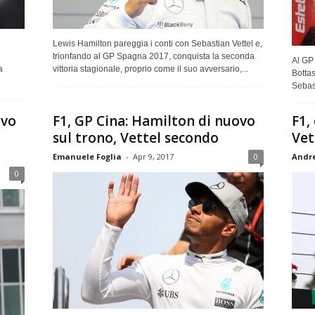
ù
Lewis Hamilton pareggia i conti con Sebastian Vettel e,
trionfando al GP Spagna 2017, conquista la seconda
Al GP 
a
vittoria stagionale, proprio come il suo avversario,...
Bottas
Sebast
ovo
F1, GP Cina: Hamilton di nuovo
F1,
sul trono, Vettel secondo
Vet
Emanuele Foglia
-
Apr 9, 2017
0
Andre
0