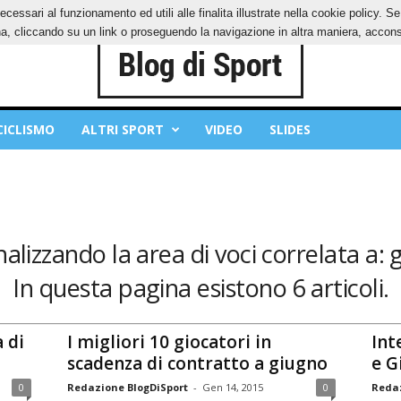
ecessari al funzionamento ed utili alle finalita illustrate nella cookie policy. 
IES
PRIVACY POLICY
, cliccando su un link o proseguendo la navigazione in altra maniera, acconse
CICLISMO
ALTRI SPORT
VIDEO
SLIDES
nalizzando la area di voci correlata a: 
In questa pagina esistono 6 articoli.
 di
I migliori 10 giocatori in
Int
scadenza di contratto a giugno
e G
0
Redazione BlogDiSport
-
Gen 14, 2015
0
Redaz