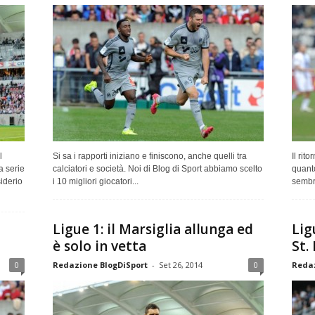
l
Si sa i rapporti iniziano e finiscono, anche quelli tra
Il rit
a serie
calciatori e società. Noi di Blog di Sport abbiamo scelto
quant
iderio
i 10 migliori giocatori...
sembra
Ligue 1: il Marsiglia allunga ed
Lig
è solo in vetta
St.
0
Redazione BlogDiSport
-
Set 26, 2014
0
Redaz