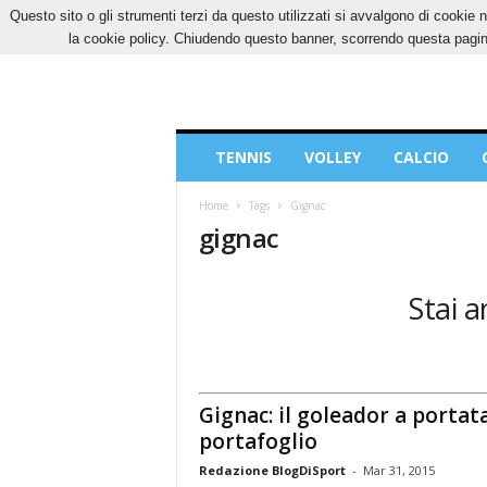
Questo sito o gli strumenti terzi da questo utilizzati si avvalgono di cookie n
VENERDÌ, 7 AGOSTO 2026
CONTATTI
COOK
la cookie policy. Chiudendo questo banner, scorrendo questa pagina
Blog
TENNIS
VOLLEY
CALCIO
di
Sport
Home
Tags
Gignac
gignac
Stai a
Gignac: il goleador a portata
portafoglio
Redazione BlogDiSport
-
Mar 31, 2015