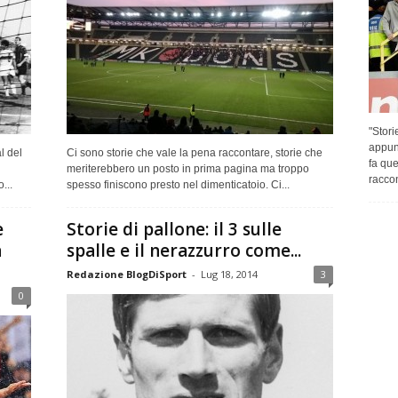
"Stori
appun
l del
Ci sono storie che vale la pena raccontare, storie che
fa que
meriterebbero un posto in prima pagina ma troppo
racco
...
spesso finiscono presto nel dimenticatoio. Ci...
e
Storie di pallone: il 3 sulle
a
spalle e il nerazzurro come...
Redazione BlogDiSport
-
Lug 18, 2014
3
0