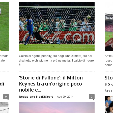
iornata
Calcio di rigore, penalty, tiro dagli undici metri, tiro dal
Anfiel
cate
dischetto e chi più ne ha più ne metta. Il calcio di rigore
rosso 
è...
nome, 
‘Storie di Pallone’: il Milton
Sto
di
Keynes tra un’origine poco
us 
nobile e...
Redaz
0
Redazione BlogDiSport
-
Ago 29, 2014
0