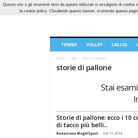
Questo sito o gli strumenti terzi da questo utilizzati si avvalgono di cookie n
GIOVEDÌ, 6 AGOSTO 2026
CONTATTI
COOK
la cookie policy. Chiudendo questo banner, scorrendo questa pagina
Blog
TENNIS
VOLLEY
CALCIO
di
Sport
Home
Tags
Storie di pallone
storie di pallone
Stai esami
I
Storie di pallone: ecco i 10 c
di tacco più belli...
Redazione BlogDiSport
-
Ott 17, 2014