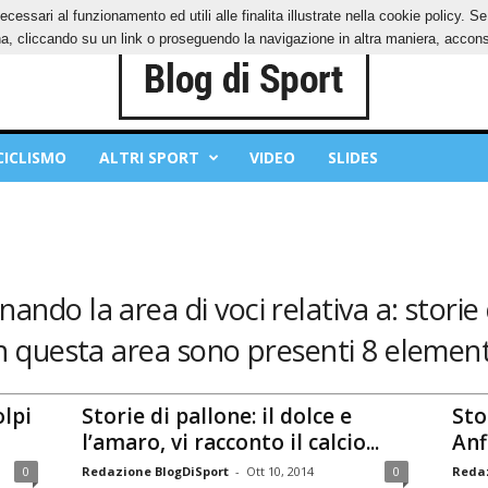
ecessari al funzionamento ed utili alle finalita illustrate nella cookie policy. 
IES
PRIVACY POLICY
, cliccando su un link o proseguendo la navigazione in altra maniera, acconse
CICLISMO
ALTRI SPORT
VIDEO
SLIDES
nando la area di voci relativa a: storie 
n questa area sono presenti 8 element
olpi
Storie di pallone: il dolce e
Stor
l’amaro, vi racconto il calcio...
Anf
0
Redazione BlogDiSport
-
Ott 10, 2014
0
Redaz