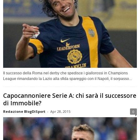
Il successo della Roma nel derby che spedisce i giallorossi in Champions
League rimandando la Lazio alla sfida spareggio con il Napoli, il sorpasso...
Capocannoniere Serie A: chi sarà il successore
di Immobile?
Redazione BlogDiSport
-
Apr 28, 2015
0