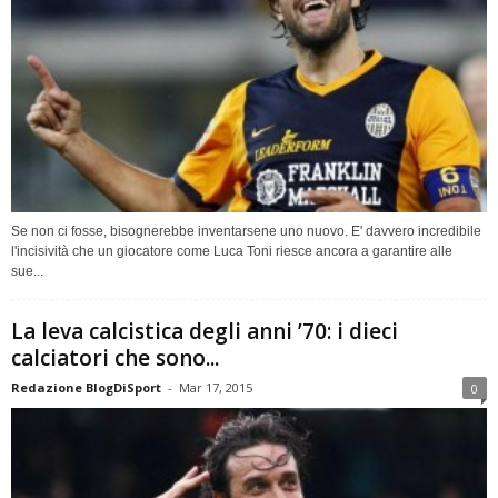
Se non ci fosse, bisognerebbe inventarsene uno nuovo. E' davvero incredibile
l'incisività che un giocatore come Luca Toni riesce ancora a garantire alle
sue...
La leva calcistica degli anni ’70: i dieci
calciatori che sono...
Redazione BlogDiSport
-
Mar 17, 2015
0