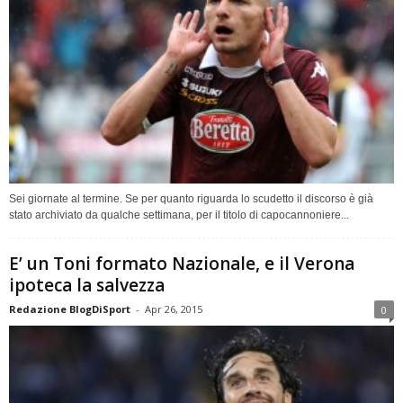
Sei giornate al termine. Se per quanto riguarda lo scudetto il discorso è già
stato archiviato da qualche settimana, per il titolo di capocannoniere...
E’ un Toni formato Nazionale, e il Verona
ipoteca la salvezza
Redazione BlogDiSport
-
Apr 26, 2015
0