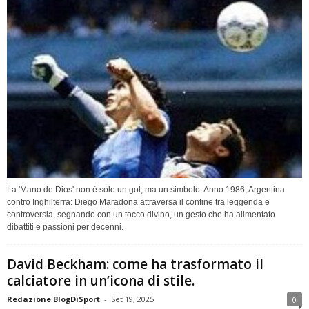
La 'Mano de Dios' non è solo un gol, ma un simbolo. Anno 1986, Argentina
contro Inghilterra: Diego Maradona attraversa il confine tra leggenda e
controversia, segnando con un tocco divino, un gesto che ha alimentato
dibattiti e passioni per decenni.
David Beckham: come ha trasformato il
calciatore in un’icona di stile.
Redazione BlogDiSport
-
Set 19, 2025
0