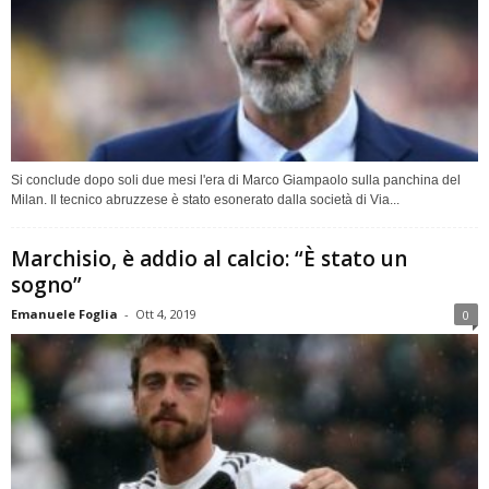
Si conclude dopo soli due mesi l'era di Marco Giampaolo sulla panchina del
Milan. Il tecnico abruzzese è stato esonerato dalla società di Via...
Marchisio, è addio al calcio: “È stato un
sogno”
Emanuele Foglia
-
Ott 4, 2019
0