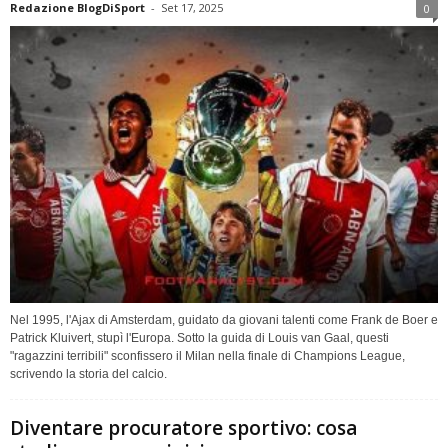
Redazione BlogDiSport
-
Set 17, 2025
0
Nel 1995, l'Ajax di Amsterdam, guidato da giovani talenti come Frank de Boer e
Patrick Kluivert, stupì l'Europa. Sotto la guida di Louis van Gaal, questi
"ragazzini terribili" sconfissero il Milan nella finale di Champions League,
scrivendo la storia del calcio.
Diventare procuratore sportivo: cosa