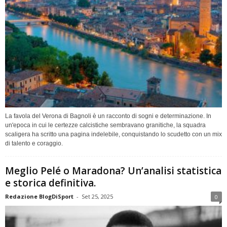
La favola del Verona di Bagnoli è un racconto di sogni e determinazione. In
un'epoca in cui le certezze calcistiche sembravano granitiche, la squadra
scaligera ha scritto una pagina indelebile, conquistando lo scudetto con un mix
di talento e coraggio.
Meglio Pelé o Maradona? Un’analisi statistica
e storica definitiva.
Redazione BlogDiSport
-
Set 25, 2025
0