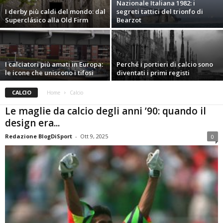
Nazionale Italiana 1982: i
I derby più caldi del mondo: dal
segreti tattici del trionfo di
Superclásico alla Old Firm
Bearzot
I calciatori più amati in Europa:
Perché i portieri di calcio sono
le icone che uniscono i tifosi
diventati i primi registi
CALCIO
Home
Calcio
Le maglie da calcio degli anni ’90: quando il
design era...
Redazione BlogDiSport
-
Ott 9, 2025
0