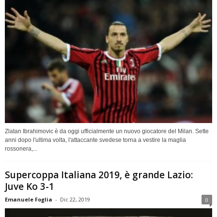
Zlatan Ibrahimovic è da oggi ufficialmente un nuovo giocatore del Milan. Sette
anni dopo l'ultima volta, l'attaccante svedese torna a vestire la maglia
rossonera,...
Supercoppa Italiana 2019, è grande Lazio:
Juve Ko 3-1
Emanuele Foglia
-
Dic 22, 2019
0