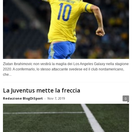
Zlatan Ibrahimovic non vestirà la maglia dei Los Angeles Galaxy nella stagione
2020. A confermarlo, lo stesso attaccante svedese ed il club nordamericano,
che...
La Juventus mette la freccia
Redazione BlogDiSport
-
Nov 7, 2019
0