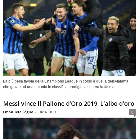
La più bella favola della Champions League in corso è quella dell'Atalanta,
che grazie ad una rimonta in classifica prodigiosa supera la fase a...
Messi vince il Pallone d’Oro 2019. L’albo d’oro
Emanuele Foglia
-
Dic 4, 2019
0