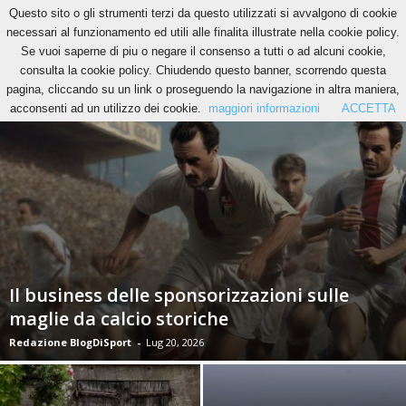
Questo sito o gli strumenti terzi da questo utilizzati si avvalgono di cookie
necessari al funzionamento ed utili alle finalita illustrate nella cookie policy.
Se vuoi saperne di piu o negare il consenso a tutti o ad alcuni cookie,
ALTRI SPORT
BASKET
BRAND JOURNALISM
CALCIO
CICLISMO
consulta la cookie policy. Chiudendo questo banner, scorrendo questa
pagina, cliccando su un link o proseguendo la navigazione in altra maniera,
acconsenti ad un utilizzo dei cookie.
maggiori informazioni
ACCETTA
Il business delle sponsorizzazioni sulle
maglie da calcio storiche
Redazione BlogDiSport
-
Lug 20, 2026