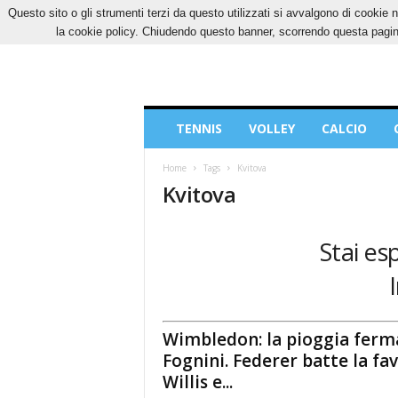
Questo sito o gli strumenti terzi da questo utilizzati si avvalgono di cookie n
VENERDÌ, 7 AGOSTO 2026
CONTATTI
COOK
la cookie policy. Chiudendo questo banner, scorrendo questa pagina
Blog
TENNIS
VOLLEY
CALCIO
di
Sport
Home
Tags
Kvitova
Kvitova
Stai es
Wimbledon: la pioggia ferm
Fognini. Federer batte la fa
Willis e...