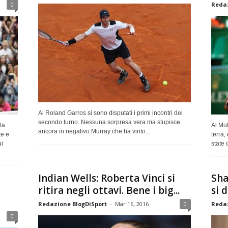
0
Redaz
Al Roland Garros si sono disputati i primi incontri del
secondo turno. Nessuna sorpresa vera ma stupisce
ta
Al Mu
ancora in negativo Murray che ha vinto...
te e
terra,
ui
state 
Indian Wells: Roberta Vinci si
Sha
ritira negli ottavi. Bene i big...
si 
Redazione BlogDiSport
-
Mar 16, 2016
0
Redaz
0