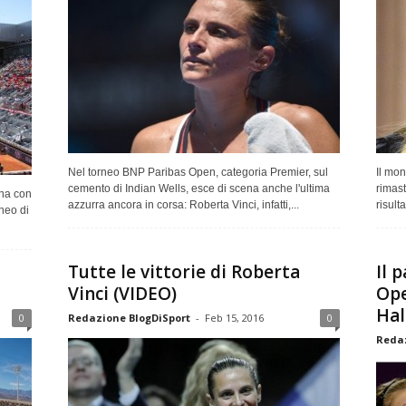
Nel torneo BNP Paribas Open, categoria Premier, sul
Il mon
cemento di Indian Wells, esce di scena anche l'ultima
rimast
gna con
azzurra ancora in corsa: Roberta Vinci, infatti,...
risulta
rneo di
Tutte le vittorie di Roberta
Il 
Vinci (VIDEO)
Ope
Hal
0
Redazione BlogDiSport
-
Feb 15, 2016
0
Redaz