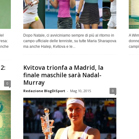
del
Dopo Natale, ci avviciniamo sempre di più al ritorno in
A Wimb
resa:
campo ufficiale delle tenniste, su tutte Maria Sharapova
donne,
anche
ma anche Halep, Kvitova e le...
campio
2:
Kvitova trionfa a Madrid, la
finale maschile sarà Nadal-
Murray
0
Redazione BlogDiSport
-
Mag 10, 2015
0