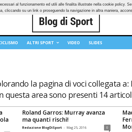
ecessari al funzionamento ed utili alle finalita illustrate nella cookie policy. 
IES
PRIVACY POLICY
, cliccando su un link o proseguendo la navigazione in altra maniera, acconse
CICLISMO
ALTRI SPORT
VIDEO
SLIDES
plorando la pagina di voci collegata a: 
In questa area sono presenti 14 articoli
a
Roland Garros: Murray avanza
Mad
vola
ma quanti rischi!
Fer
Mon
Redazione BlogDiSport
-
Mag 25, 2016
0