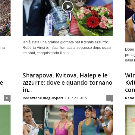
Ieri è stata una grande giornata per il tennis azzurro:
ria
Roberta Vinci è, infatti, tornata al successo dopo quasi
Dopo l
tre anni, conquistando il suo...
protag
dalla 
Sharapova, Kvitova, Halep e le
Wim
 e
azzurre: dove e quando tornano
Kvi
in...
con
0
Redazione BlogDiSport
-
Dic 28, 2015
0
Redaz