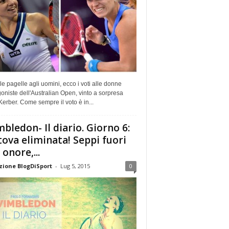
e pagelle agli uomini, ecco i voti alle donne
oniste dell'Australian Open, vinto a sorpresa
Kerber. Come sempre il voto è in...
bledon- Il diario. Giorno 6:
tova eliminata! Seppi fuori
 onore,...
ione BlogDiSport
-
Lug 5, 2015
0