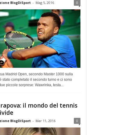
ione BlogDiSport
-
Mag 5, 2016
0
tua Madrid Open, secondo Master 1000 sulla
 è stato completato il secondo turno e ci sono
due piccole sorprese: Wawrinka, testa...
rapova: il mondo del tennis
divide
ione BlogDiSport
-
Mar 11, 2016
0