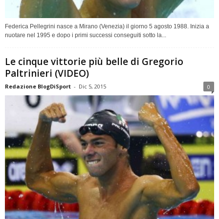
Federica Pellegrini nasce a Mirano (Venezia) il giorno 5 agosto 1988. Inizia a
nuotare nel 1995 e dopo i primi successi conseguiti sotto la...
Le cinque vittorie più belle di Gregorio
Paltrinieri (VIDEO)
Redazione BlogDiSport
-
Dic 5, 2015
0