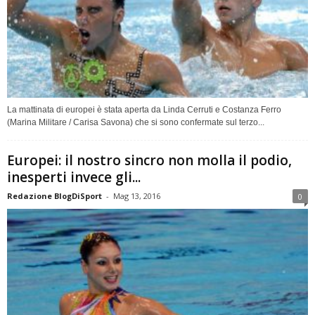
La mattinata di europei è stata aperta da Linda Cerruti e Costanza Ferro
(Marina Militare / Carisa Savona) che si sono confermate sul terzo...
Europei: il nostro sincro non molla il podio,
inesperti invece gli...
Redazione BlogDiSport
-
Mag 13, 2016
0