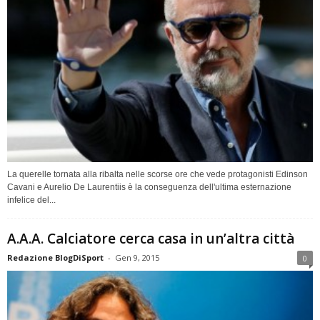
La querelle tornata alla ribalta nelle scorse ore che vede protagonisti Edinson
Cavani e Aurelio De Laurentiis è la conseguenza dell'ultima esternazione
infelice del...
A.A.A. Calciatore cerca casa in un’altra città
Redazione BlogDiSport
-
Gen 9, 2015
0