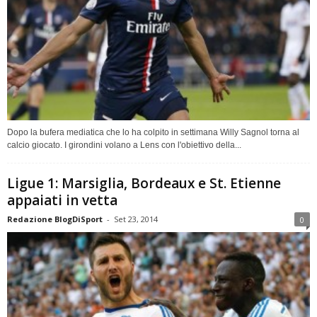
Dopo la bufera mediatica che lo ha colpito in settimana Willy Sagnol torna al
calcio giocato. I girondini volano a Lens con l'obiettivo della...
Ligue 1: Marsiglia, Bordeaux e St. Etienne
appaiati in vetta
Redazione BlogDiSport
-
Set 23, 2014
0