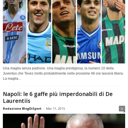
Una maglia senza padrone. Una maglia prestigiosa, la numero 10 della
Juventus che Tevez molto probabilmente nelle prossime 48 ore lascerà libera.
La maglia...
Napoli: le 6 gaffe più imperdonabili di De
Laurentiis
Redazione BlogDiSport
-
Mar 11, 2015
0