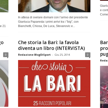
Gianl
e cont
Come a
In attesa di svelare domani con l’arrivo del presidente
Gianluca Paparesta i primi arrivi tra i "big", con
e 21
Bianchetti, Chiosa, De Luca, Stevanovic e...
go
Che storia la Bari: la favola
Bar
diventa un libro (INTERVISTA)
pro
pug
0
Redazione BlogDiSport
-
Giu 25, 2014
0
Redaz