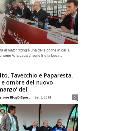
tta al match fixing è una delle poche in cui la
i serie A, la Lega di serie B e la Lega...
ito, Tavecchio e Paparesta,
i e ombre del nuovo
manzo’ del...
ione BlogDiSport
-
Set 5, 2014
0