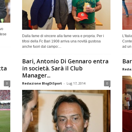
vo
tese
Dalla fame di vincere alla fame vera e propria. Per i
L'Ital
tifosi della Fc Bari 1908 arriva una novità gustosa
Conte 
anche fuori dal campo:...
ad un t
Bari, Antonio Di Gennaro entra
Bar
tta
in società. Sarà il Club
Redaz
Manager...
0
Redazione BlogDiSport
-
Lug 17, 2014
0