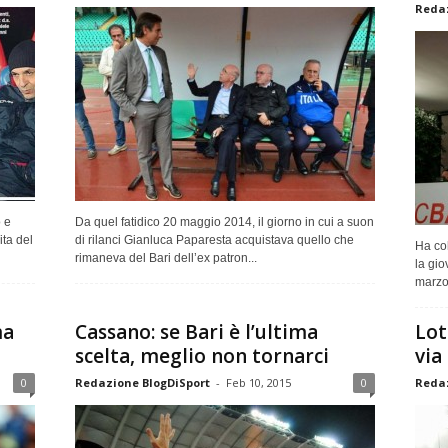
Redaz
o e
Da quel fatidico 20 maggio 2014, il giorno in cui a suon
ita del
di rilanci Gianluca Paparesta acquistava quello che
Ha col
rimaneva del Bari dell’ex patron...
la gio
marzo 
ma
Cassano: se Bari è l’ultima
Lot
scelta, meglio non tornarci
via 
0
Redazione BlogDiSport
-
Feb 10, 2015
0
Redaz