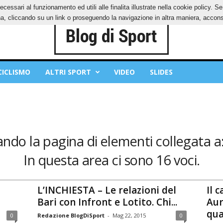
ecessari al funzionamento ed utili alle finalita illustrate nella cookie policy. 
IES
PRIVACY POLICY
, cliccando su un link o proseguendo la navigazione in altra maniera, acconse
CICLISMO
ALTRI SPORT
VIDEO
SLIDES
zando la pagina di elementi collegata a
In questa area ci sono 16 voci.
L’INCHIESTA – Le relazioni del
Il c
Bari con Infront e Lotito. Chi...
Aur
qua
0
Redazione BlogDiSport
-
Mag 22, 2015
0