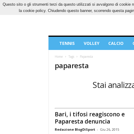
Questo sito o gli strumenti terzi da questo utilizzati si avvalgono di cookie n
GIOVEDÌ, 6 AGOSTO 2026
CONTATTI
COOK
la cookie policy. Chiudendo questo banner, scorrendo questa pagina
Blog
TENNIS
VOLLEY
CALCIO
di
Sport
Home
Tags
Paparesta
paparesta
Stai analiz
Bari, i tifosi reagiscono e
Paparesta denuncia
Redazione BlogDiSport
-
Giu 26, 2015