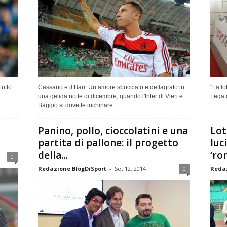
tutto
Cassano e il Bari. Un amore sbocciato e deflagrato in
"La lo
una gelida notte di dicembre, quando l'Inter di Vieri e
Lega d
Baggio si dovette inchinare...
Panino, pollo, cioccolatini e una
Lot
partita di pallone: il progetto
luc
della...
‘ro
0
Redazione BlogDiSport
-
Set 12, 2014
0
Redaz