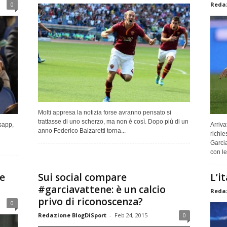
0
Redaz
Molti appresa la notizia forse avranno pensato si
trattasse di uno scherzo, ma non è così. Dopo più di un
sapp,
Arriva
anno Federico Balzaretti torna...
richie
Garcia
con le 
 e
Sui social compare
L’i
#garciavattene: è un calcio
Redaz
privo di riconoscenza?
0
Redazione BlogDiSport
-
Feb 24, 2015
0