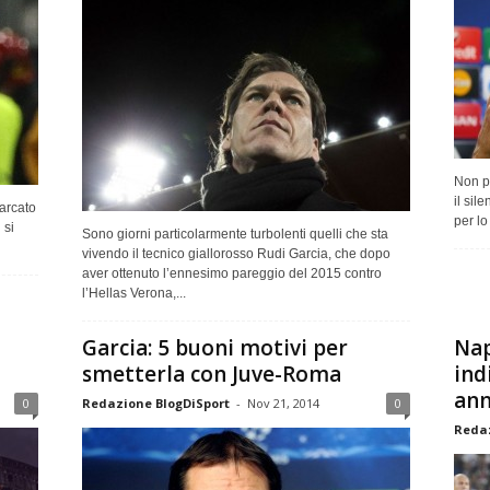
Non p
il sil
arcato
per lo
 si
Sono giorni particolarmente turbolenti quelli che sta
vivendo il tecnico giallorosso Rudi Garcia, che dopo
aver ottenuto l’ennesimo pareggio del 2015 contro
l’Hellas Verona,...
Garcia: 5 buoni motivi per
Nap
smetterla con Juve-Roma
ind
an
0
Redazione BlogDiSport
-
Nov 21, 2014
0
Redaz