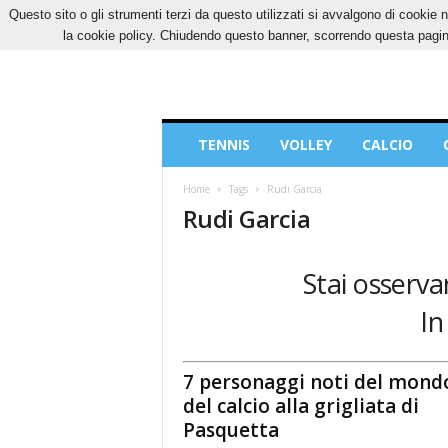
Questo sito o gli strumenti terzi da questo utilizzati si avvalgono di cookie n
SABATO, 8 AGOSTO 2026
CONTATTI
COOK
la cookie policy. Chiudendo questo banner, scorrendo questa pagina
Blog
TENNIS
VOLLEY
CALCIO
di
Sport
Home
Tags
Rudi Garcia
Rudi Garcia
Stai osserva
In
7 personaggi noti del mond
del calcio alla grigliata di
Pasquetta