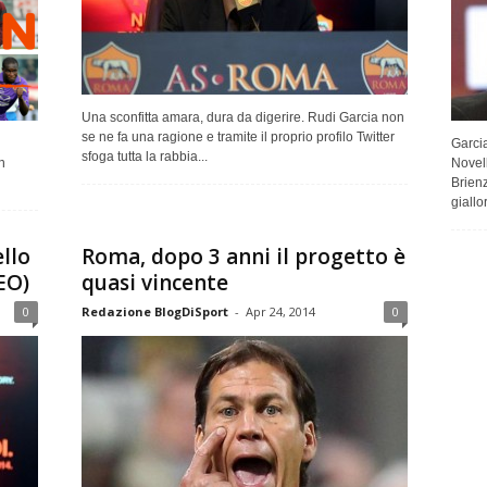
Una sconfitta amara, dura da digerire. Rudi Garcia non
se ne fa una ragione e tramite il proprio profilo Twitter
Garcia
sfoga tutta la rabbia...
n
Novel
Brienz
giallo
llo
Roma, dopo 3 anni il progetto è
EO)
quasi vincente
0
Redazione BlogDiSport
-
Apr 24, 2014
0