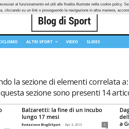
ecessari al funzionamento ed utili alle finalita illustrate nella cookie policy. 
IES
PRIVACY POLICY
, cliccando su un link o proseguendo la navigazione in altra maniera, acconse
CICLISMO
ALTRI SPORT
VIDEO
SLIDES
ndo la sezione di elementi correlata a:
 questa sezione sono presenti 14 artico
o
Balzaretti: la fine di un incubo
Dag
lungo 17 mesi
del
a G
Redazione BlogDiSport
-
Apr 3, 2015
0