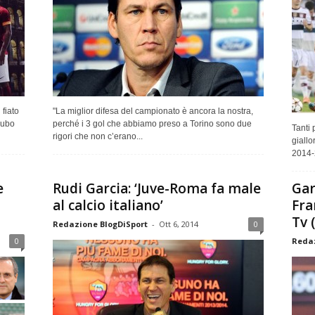
fiato
"La miglior difesa del campionato è ancora la nostra,
cubo
perché i 3 gol che abbiamo preso a Torino sono due
Tanti 
rigori che non c’erano...
giallo
2014-2
e
Rudi Garcia: ‘Juve-Roma fa male
Gar
al calcio italiano’
Fra
Tv 
Redazione BlogDiSport
-
Ott 6, 2014
0
0
Redaz