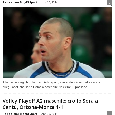
Redazione BlogDiSport
-
Lug 16, 2014
0
Alla caccia degli highlander. Dello sport, si intende. Ovvero alla caccia di
quegli atleti che sono titolati a poter dire "Io c'ero". E possono...
Volley Playoff A2 maschile: crollo Sora a
Cantù, Ortona-Monza 1-1
Redazione BlogDiSport
-
Apr 20, 2014
0