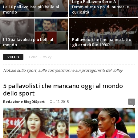
Lega Pallavolo Serie A
Le 10 pallavoliste più belle al
femminile: un po’ di numeri e
mondo
curiosità
I 10 pallavolisti più belli al
Pallavolo: che fine hanno fatto
mondo
gli eroi di Rio 1990?
VOLLEY
Home
Volley
Notizie sullo sport, sulle competizioni e sui protagonisiti del volley
5 pallavolisti che mancano oggi al mondo
dello sport
Redazione BlogDiSport
-
Ott 12, 2015
0