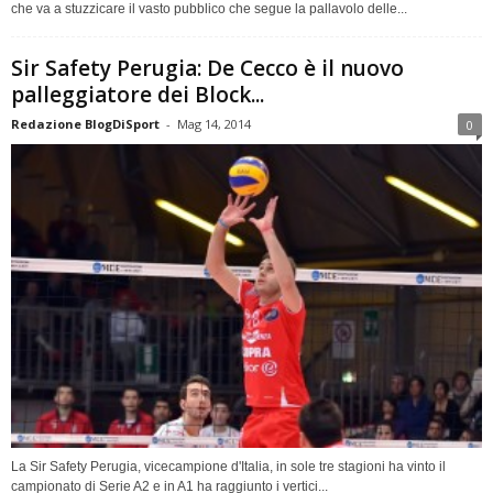
che va a stuzzicare il vasto pubblico che segue la pallavolo delle...
Sir Safety Perugia: De Cecco è il nuovo
palleggiatore dei Block...
Redazione BlogDiSport
-
Mag 14, 2014
0
La Sir Safety Perugia, vicecampione d'Italia, in sole tre stagioni ha vinto il
campionato di Serie A2 e in A1 ha raggiunto i vertici...