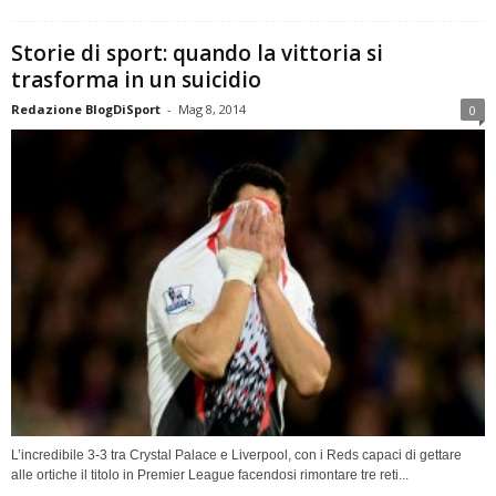
Storie di sport: quando la vittoria si
trasforma in un suicidio
Redazione BlogDiSport
-
Mag 8, 2014
0
L’incredibile 3-3 tra Crystal Palace e Liverpool, con i Reds capaci di gettare
alle ortiche il titolo in Premier League facendosi rimontare tre reti...