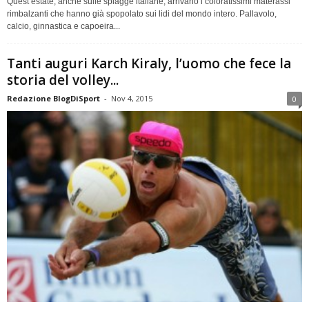
Quest’estate, anche sulle spiagge italiane, arrivano i coloratissimi materassi
rimbalzanti che hanno già spopolato sui lidi del mondo intero. Pallavolo,
calcio, ginnastica e capoeira...
Tanti auguri Karch Kiraly, l’uomo che fece la
storia del volley...
Redazione BlogDiSport
-
Nov 4, 2015
0