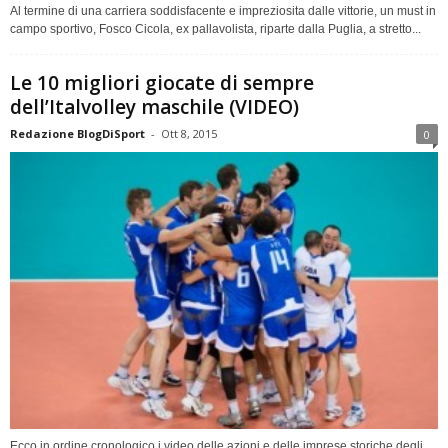
Al termine di una carriera soddisfacente e impreziosita dalle vittorie, un must in
campo sportivo, Fosco Cicola, ex pallavolista, riparte dalla Puglia, a stretto...
Le 10 migliori giocate di sempre
dell’Italvolley maschile (VIDEO)
Redazione BlogDiSport
-
Ott 8, 2015
0
Ecco in ordine cronologico i video delle azioni e delle imprese storiche degli