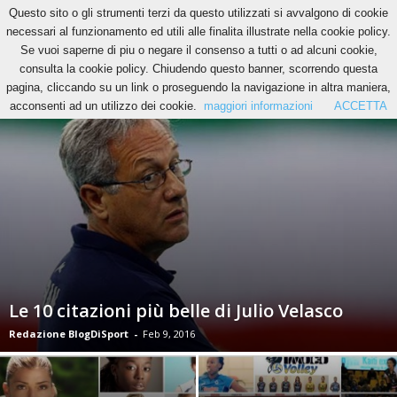
Questo sito o gli strumenti terzi da questo utilizzati si avvalgono di cookie
necessari al funzionamento ed utili alle finalita illustrate nella cookie policy.
Se vuoi saperne di piu o negare il consenso a tutti o ad alcuni cookie,
IL VERO ANGOLO DEL VOLLEY
consulta la cookie policy. Chiudendo questo banner, scorrendo questa
pagina, cliccando su un link o proseguendo la navigazione in altra maniera,
acconsenti ad un utilizzo dei cookie.
maggiori informazioni
ACCETTA
Le 10 citazioni più belle di Julio Velasco
Redazione BlogDiSport
-
Feb 9, 2016