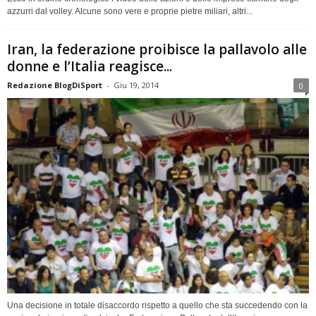
azzurri dal volley. Alcune sono vere e proprie pietre miliari, altri...
Iran, la federazione proibisce la pallavolo alle
donne e l’Italia reagisce...
Redazione BlogDiSport
-
Giu 19, 2014
0
Una decisione in totale disaccordo rispetto a quello che sta succedendo con la