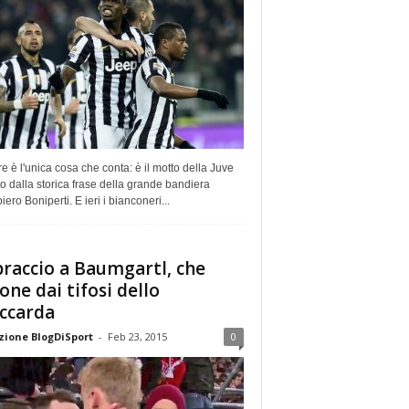
e è l'unica cosa che conta: è il motto della Juve
o dalla storica frase della grande bandiera
ero Boniperti. E ieri i bianconeri...
raccio a Baumgartl, che
ione dai tifosi dello
ccarda
ione BlogDiSport
-
Feb 23, 2015
0