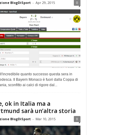
ione BlogDiSport
-
Apr 29, 2015
0
l'incredibile quanto successo questa sera in
tedesca. Il Bayern Monaco è fuori dalla Coppa di
ia, sconfitto ai calci di rigore dal...
e, ok in Italia ma a
tmund sarà un’altra storia
ione BlogDiSport
-
Mar 10, 2015
0