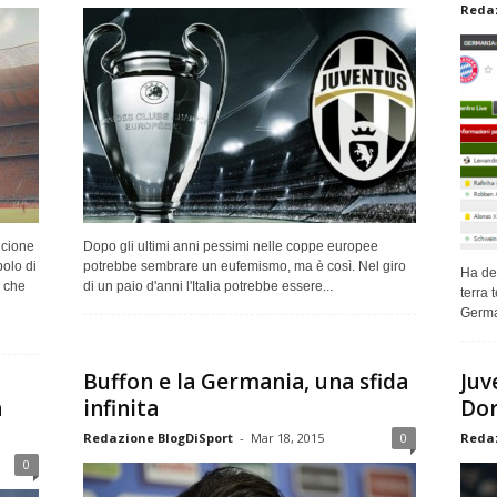
Redaz
ncione
Dopo gli ultimi anni pessimi nelle coppe europee
olo di
potrebbe sembrare un eufemismo, ma è così. Nel giro
Ha del
, che
di un paio d'anni l'Italia potrebbe essere...
terra 
German
Buffon e la Germania, una sfida
Juv
n
infinita
Dor
Redazione BlogDiSport
-
Mar 18, 2015
0
Redaz
0