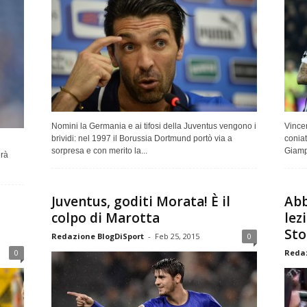
Nomini la Germania e ai tifosi della Juventus vengono i
Vincer
brividi: nel 1997 il Borussia Dortmund portò via a
coniat
sorpresa e con merito la...
Giampi
erà
Juventus, goditi Morata! È il
Abb
colpo di Marotta
lez
Sto
Redazione BlogDiSport
-
Feb 25, 2015
0
0
Redaz