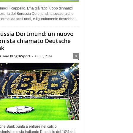
moci il cappello. L'ha già fatto Klopp dinnanzi
ifoseria del Borussia Dortmund, la squadra che
 ormai da tanti anni, e figuratamente dovrebbe...
ussia Dortmund: un nuovo
onista chiamato Deutsche
nk
ione BlogDiSport
-
Giu 5, 2014
0
che Bank punta a entrare nel calcio
sionistico e sta trattando l'acquisto del 10% del