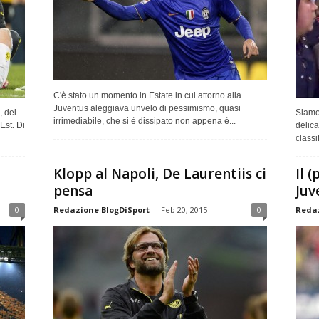
C'è stato un momento in Estate in cui attorno alla
Juventus aleggiava unvelo di pessimismo, quasi
, dei
Siamo
irrimediabile, che si è dissipato non appena è...
Est. Di
delica
classi
Klopp al Napoli, De Laurentiis ci
Il 
pensa
Juv
0
Redazione BlogDiSport
-
Feb 20, 2015
0
Redaz