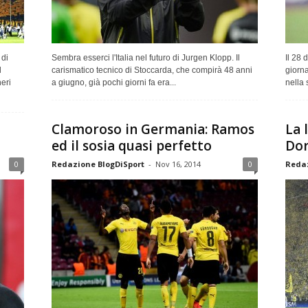
 di
Sembra esserci l'Italia nel futuro di Jurgen Klopp. Il
Il 28 
l
carismatico tecnico di Stoccarda, che compirà 48 anni
giorna
eri
a giugno, già pochi giorni fa era...
nella 
Clamoroso in Germania: Ramos
La 
ed il sosia quasi perfetto
Do
0
Redazione BlogDiSport
-
Nov 16, 2014
0
Redaz