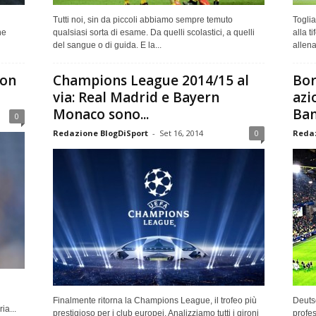
Tutti noi, sin da piccoli abbiamo sempre temuto
Toglia
he
qualsiasi sorta di esame. Da quelli scolastici, a quelli
alla t
del sangue o di guida. E la...
allena
non
Champions League 2014/15 al
Bor
via: Real Madrid e Bayern
azi
Monaco sono...
Ba
0
Redazione BlogDiSport
-
Set 16, 2014
0
Redaz
Finalmente ritorna la Champions League, il trofeo più
Deuts
ia...
prestigioso per i club europei. Analizziamo tutti i gironi
profes