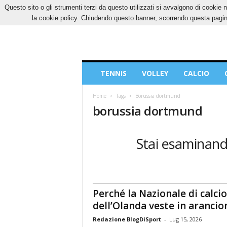
Questo sito o gli strumenti terzi da questo utilizzati si avvalgono di cookie n
VENERDÌ, 7 AGOSTO 2026
CONTATTI
COOK
la cookie policy. Chiudendo questo banner, scorrendo questa pagina
Blog
TENNIS
VOLLEY
CALCIO
di
Sport
Home
Tags
Borussia dortmund
borussia dortmund
Stai esaminand
Perché la Nazionale di calcio
dell’Olanda veste in arancio
Redazione BlogDiSport
-
Lug 15, 2026