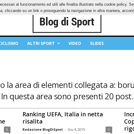
ecessari al funzionamento ed utili alle finalita illustrate nella cookie policy. 
IES
PRIVACY POLICY
, cliccando su un link o proseguendo la navigazione in altra maniera, acconse
CICLISMO
ALTRI SPORT
VIDEO
SLIDES
o la area di elementi collegata a: bor
In questa area sono presenti 20 post.
Ranking UEFA, Italia in netta
Inc
ne
risalita
Cop
rigo
0
Redazione BlogDiSport
-
Giu 4, 2015
0