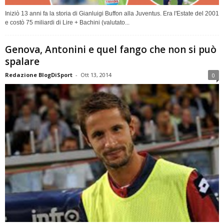
Iniziò 13 anni fa la storia di Gianluigi Buffon alla Juventus. Era l'Estate del 2001
e costò 75 miliardi di Lire + Bachini (valutato...
Genova, Antonini e quel fango che non si può
spalare
Redazione BlogDiSport
-
Ott 13, 2014
0