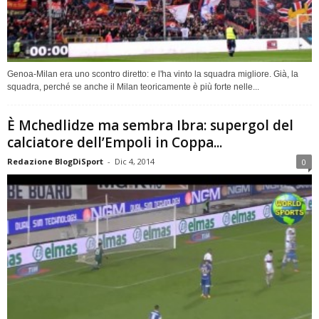
Genoa-Milan era uno scontro diretto: e l'ha vinto la squadra migliore. Già, la
squadra, perché se anche il Milan teoricamente è più forte nelle...
È Mchedlidze ma sembra Ibra: supergol del
calciatore dell’Empoli in Coppa...
Redazione BlogDiSport
-
Dic 4, 2014
0