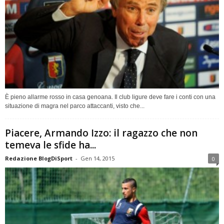
È pieno allarme rosso in casa genoana. Il club ligure deve fare i conti con una
situazione di magra nel parco attaccanti, visto che...
Piacere, Armando Izzo: il ragazzo che non
temeva le sfide ha...
Redazione BlogDiSport
-
Gen 14, 2015
0