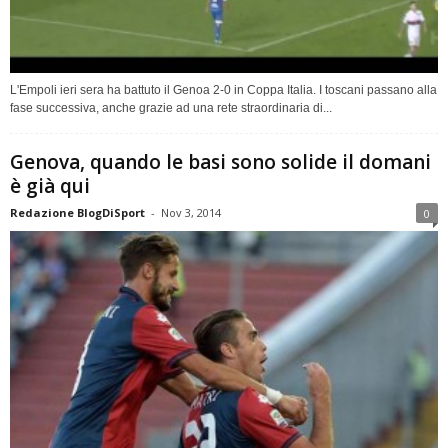
L'Empoli ieri sera ha battuto il Genoa 2-0 in Coppa Italia. I toscani passano alla
fase successiva, anche grazie ad una rete straordinaria di...
Genova, quando le basi sono solide il domani
è già qui
Redazione BlogDiSport
-
Nov 3, 2014
0