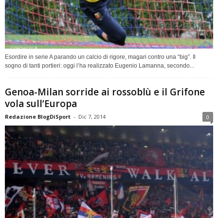
Esordire in serie A parando un calcio di rigore, magari contro una “big”. Il
sogno di tanti portieri: oggi l’ha realizzato Eugenio Lamanna, secondo...
Genoa-Milan sorride ai rossoblù e il Grifone
vola sull’Europa
Redazione BlogDiSport
-
Dic 7, 2014
0