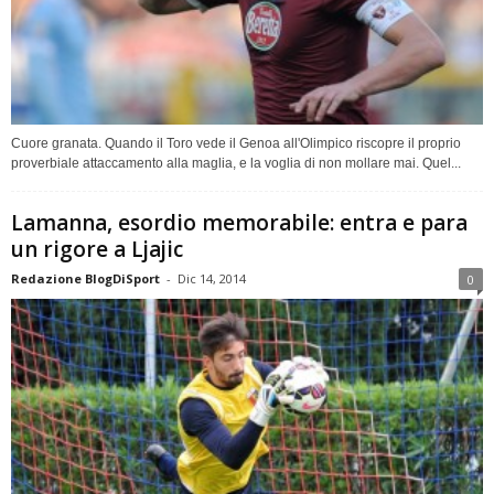
Cuore granata. Quando il Toro vede il Genoa all'Olimpico riscopre il proprio
proverbiale attaccamento alla maglia, e la voglia di non mollare mai. Quel...
Lamanna, esordio memorabile: entra e para
un rigore a Ljajic
Redazione BlogDiSport
-
Dic 14, 2014
0