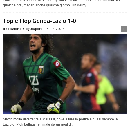
Funziona così a Genova. Un derby vinto ti fa toccare il cielo con un dito per
qualche ora, magari anche qualche giorno. Un derby...
Top e Flop Genoa-Lazio 1-0
Redazione BlogDiSport
-
Set 21, 2014
0
Match molto divertente a Marassi, dove a fare la partita è quasi sempre la
Lazio di Pioli beffata nel finale da un goal di...