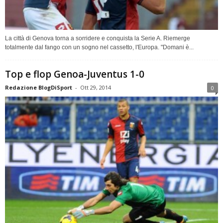
La città di Genova torna a sorridere e conquista la Serie A. Riemerge
totalmente dal fango con un sogno nel cassetto, l'Europa. "Domani è...
Top e flop Genoa-Juventus 1-0
Redazione BlogDiSport
-
Ott 29, 2014
0