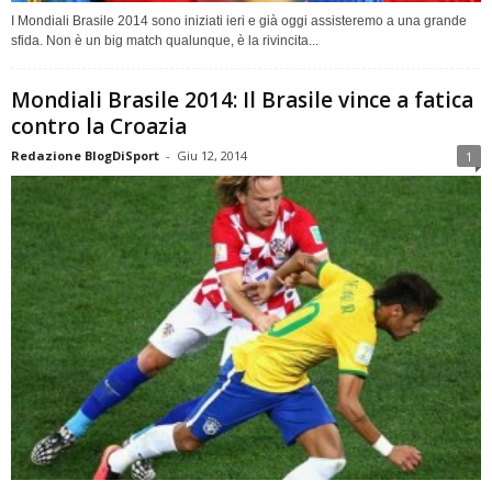
I Mondiali Brasile 2014 sono iniziati ieri e già oggi assisteremo a una grande
sfida. Non è un big match qualunque, è la rivincita...
Mondiali Brasile 2014: Il Brasile vince a fatica
contro la Croazia
Redazione BlogDiSport
-
Giu 12, 2014
1