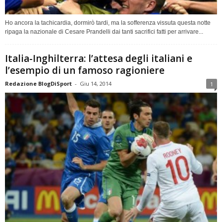
Ho ancora la tachicardia, dormirò tardi, ma la sofferenza vissuta questa notte
ripaga la nazionale di Cesare Prandelli dai tanti sacrifici fatti per arrivare...
Italia-Inghilterra: l’attesa degli italiani e
l’esempio di un famoso ragioniere
Redazione BlogDiSport
-
Giu 14, 2014
1