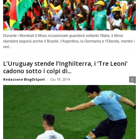
Durante i Mondiali il tifoso occasionale guarderà soltanto l'Italia, il tifoso
standard seguirà anche il Brasile, l'Argentina, la Germania e l'Olanda, mentre i
veri...
L’Uruguay stende l’Inghilterra, i ‘Tre Leoni’
cadono sotto i colpi di...
Redazione BlogDiSport
-
Giu 19, 2014
0