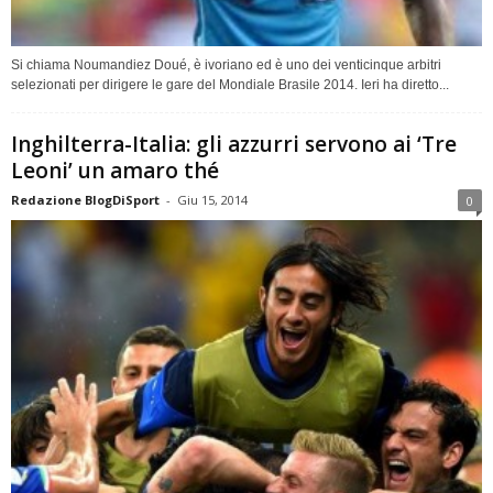
Si chiama Noumandiez Doué, è ivoriano ed è uno dei venticinque arbitri
selezionati per dirigere le gare del Mondiale Brasile 2014. Ieri ha diretto...
Inghilterra-Italia: gli azzurri servono ai ‘Tre
Leoni’ un amaro thé
Redazione BlogDiSport
-
Giu 15, 2014
0