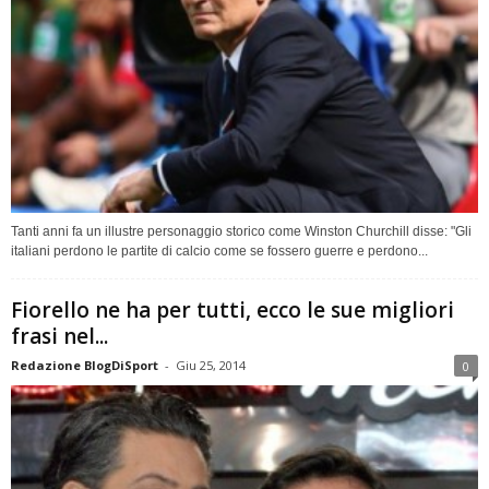
Tanti anni fa un illustre personaggio storico come Winston Churchill disse: "Gli
italiani perdono le partite di calcio come se fossero guerre e perdono...
Fiorello ne ha per tutti, ecco le sue migliori
frasi nel...
Redazione BlogDiSport
-
Giu 25, 2014
0