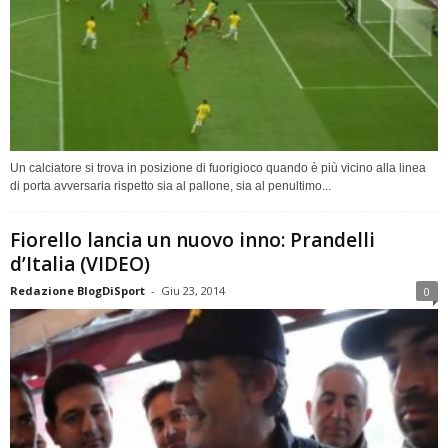
Un calciatore si trova in posizione di fuorigioco quando è più vicino alla linea
di porta avversaria rispetto sia al pallone, sia al penultimo...
Fiorello lancia un nuovo inno: Prandelli
d’Italia (VIDEO)
Redazione BlogDiSport
-
Giu 23, 2014
0