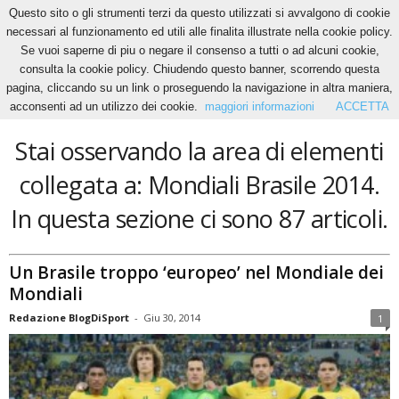
Questo sito o gli strumenti terzi da questo utilizzati si avvalgono di cookie
necessari al funzionamento ed utili alle finalita illustrate nella cookie policy.
Se vuoi saperne di piu o negare il consenso a tutti o ad alcuni cookie,
Home
Tags
Mondiali Brasile 2014
consulta la cookie policy. Chiudendo questo banner, scorrendo questa
Mondiali Brasile 2014
pagina, cliccando su un link o proseguendo la navigazione in altra maniera,
acconsenti ad un utilizzo dei cookie.
maggiori informazioni
ACCETTA
Stai osservando la area di elementi
collegata a: Mondiali Brasile 2014.
In questa sezione ci sono 87 articoli.
Un Brasile troppo ‘europeo’ nel Mondiale dei
Mondiali
Redazione BlogDiSport
-
Giu 30, 2014
1