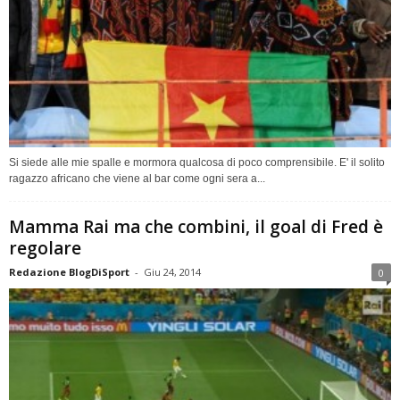
Si siede alle mie spalle e mormora qualcosa di poco comprensibile. E' il solito
ragazzo africano che viene al bar come ogni sera a...
Mamma Rai ma che combini, il goal di Fred è
regolare
Redazione BlogDiSport
-
Giu 24, 2014
0