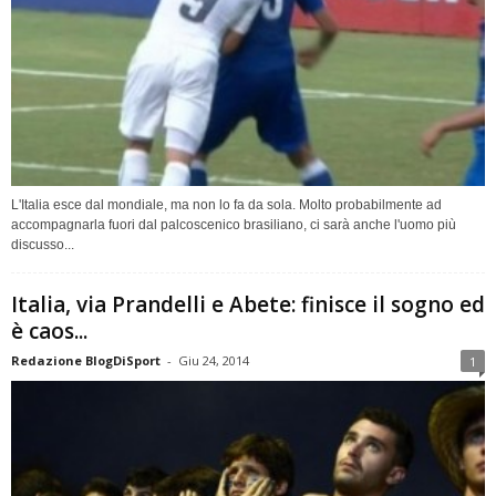
L'Italia esce dal mondiale, ma non lo fa da sola. Molto probabilmente ad
accompagnarla fuori dal palcoscenico brasiliano, ci sarà anche l'uomo più
discusso...
Italia, via Prandelli e Abete: finisce il sogno ed
è caos...
Redazione BlogDiSport
-
Giu 24, 2014
1