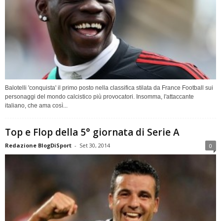
Balotelli 'conquista' il primo posto nella classifica stilata da France Football sui
personaggi del mondo calcistico più provocatori. Insomma, l'attaccante
italiano, che ama così...
Top e Flop della 5° giornata di Serie A
Redazione BlogDiSport
-
Set 30, 2014
0