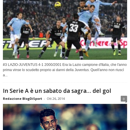
#3 LAZIO-JUVENTUS 4-1 2000/2001 Era la Lazio campione d'Italia, che l'anno
prima vinse lo scudetto proprio ai danni della Juventus. Quell'anno non riuscì
a...
In Serie A è un sabato da sagra… del gol
Redazione BlogDiSport
-
Ott 26, 2014
0