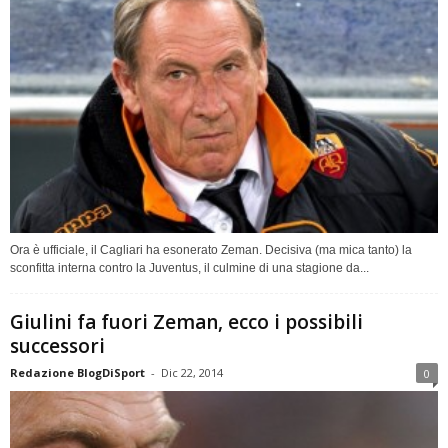
Ora è ufficiale, il Cagliari ha esonerato Zeman. Decisiva (ma mica tanto) la
sconfitta interna contro la Juventus, il culmine di una stagione da...
Giulini fa fuori Zeman, ecco i possibili
successori
Redazione BlogDiSport
-
Dic 22, 2014
0