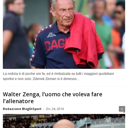
La notizia è di poche ore fa, ed è rimbalzata su tutti i maggiori quotidiani
sportivi e non solo. Zdenek Zeman si è dimesso...
Walter Zenga, l’uomo che voleva fare
l’allenatore
Redazione BlogDiSport
-
Dic 24, 2014
0