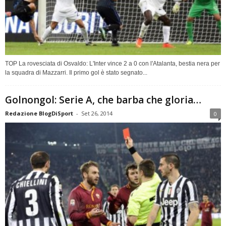
TOP La rovesciata di Osvaldo: L'Inter vince 2 a 0 con l'Atalanta, bestia nera per
la squadra di Mazzarri. Il primo gol è stato segnato...
Golnongol: Serie A, che barba che gloria…
Redazione BlogDiSport
-
Set 26, 2014
0