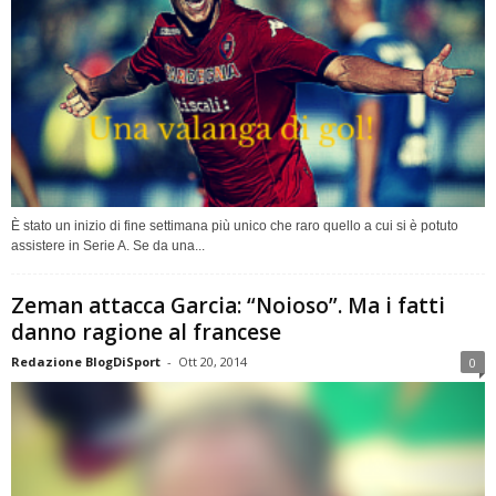
È stato un inizio di fine settimana più unico che raro quello a cui si è potuto
assistere in Serie A. Se da una...
Zeman attacca Garcia: “Noioso”. Ma i fatti
danno ragione al francese
Redazione BlogDiSport
-
Ott 20, 2014
0