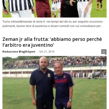
Turno infrasettimanale di serie A: nei tempi del dio-tv, per seguirlo occorrono
palinsesti, buone dosi di pazienza e divani comodi con cui connubiarsi per...
Zeman jr alla frutta: ‘abbiamo perso perchè
l’arbitro era juventino’
Redazione BlogDiSport
-
Set 21, 2014
0