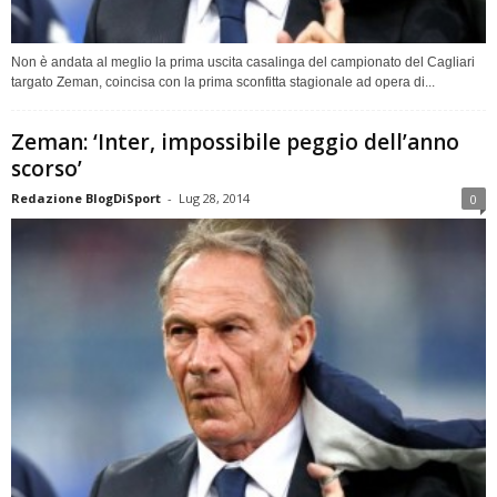
Non è andata al meglio la prima uscita casalinga del campionato del Cagliari
targato Zeman, coincisa con la prima sconfitta stagionale ad opera di...
Zeman: ‘Inter, impossibile peggio dell’anno
scorso’
Redazione BlogDiSport
-
Lug 28, 2014
0