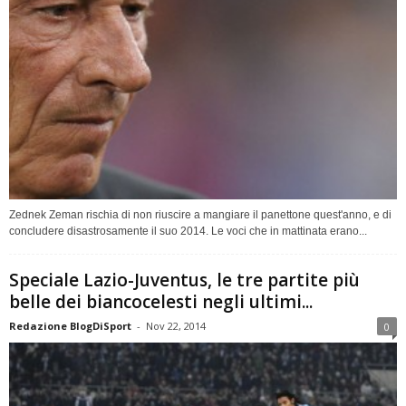
Zednek Zeman rischia di non riuscire a mangiare il panettone quest'anno, e di
concludere disastrosamente il suo 2014. Le voci che in mattinata erano...
Speciale Lazio-Juventus, le tre partite più
belle dei biancocelesti negli ultimi...
Redazione BlogDiSport
-
Nov 22, 2014
0