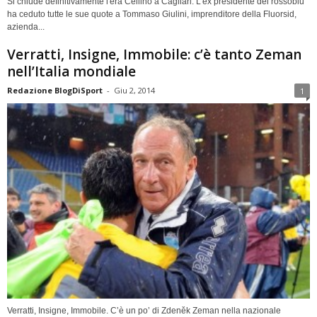
Si chiude definitivamente l'era Cellino a Cagliari. L'ex presidente dei rossoblu
ha ceduto tutte le sue quote a Tommaso Giulini, imprenditore della Fluorsid,
azienda...
Verratti, Insigne, Immobile: c’è tanto Zeman
nell’Italia mondiale
Redazione BlogDiSport
-
Giu 2, 2014
1
Verratti, Insigne, Immobile. C’è un po’ di Zdeněk Zeman nella nazionale