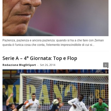
Pazienza, pazienza e ancora pazienza: quando si ha a che fare con Zeman
questa è l'unica cosa che conta, l'elemento imprescindibile di cui si...
Serie A – 4° Giornata: Top e Flop
Redazione BlogDiSport
-
Set 26, 2014
0