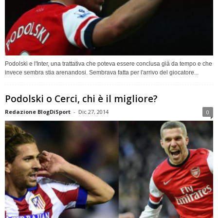
Podolski e l'Inter, una trattativa che poteva essere conclusa già da tempo e che
invece sembra stia arenandosi. Sembrava fatta per l'arrivo del giocatore...
Podolski o Cerci, chi è il migliore?
Redazione BlogDiSport
-
Dic 27, 2014
0