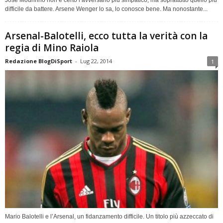
José Mourinho non è certo l’avversario più simpatico, ma soprattutto quello più
difficile da battere. Arsene Wenger lo sa, lo conosce bene. Ma nonostante...
Arsenal-Balotelli, ecco tutta la verità con la
regia di Mino Raiola
Redazione BlogDiSport
-
Lug 22, 2014
1
Mario Balotelli e l’Arsenal, un fidanzamento difficile. Un titolo più azzeccato di