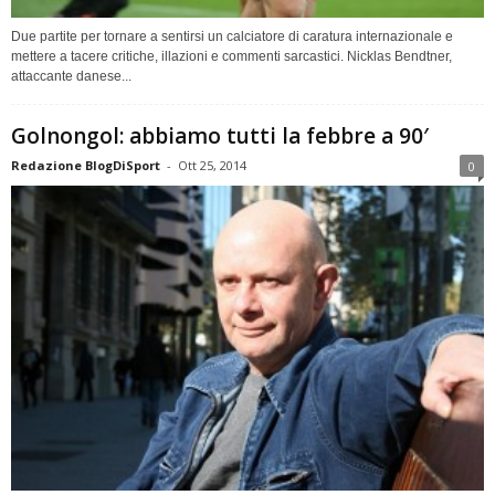
Due partite per tornare a sentirsi un calciatore di caratura internazionale e
mettere a tacere critiche, illazioni e commenti sarcastici. Nicklas Bendtner,
attaccante danese...
Golnongol: abbiamo tutti la febbre a 90′
Redazione BlogDiSport
-
Ott 25, 2014
0