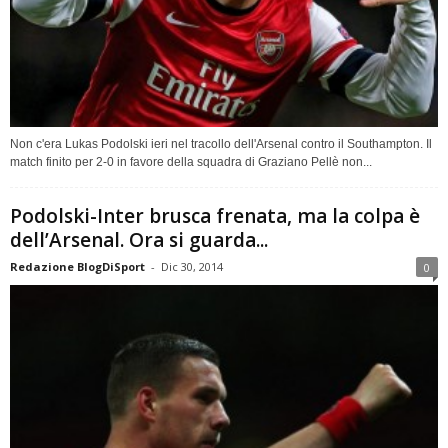
Non c'era Lukas Podolski ieri nel tracollo dell'Arsenal contro il Southampton. Il
match finito per 2-0 in favore della squadra di Graziano Pellè non...
Podolski-Inter brusca frenata, ma la colpa è
dell’Arsenal. Ora si guarda...
Redazione BlogDiSport
-
Dic 30, 2014
0