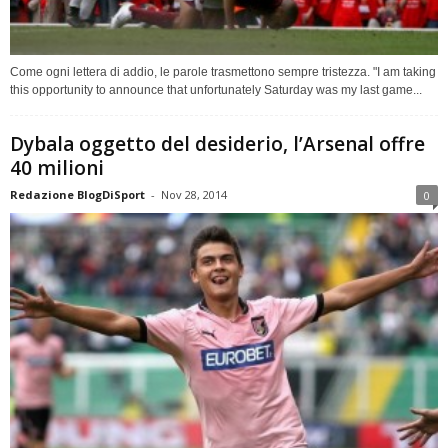
Come ogni lettera di addio, le parole trasmettono sempre tristezza. "I am taking
this opportunity to announce that unfortunately Saturday was my last game...
Dybala oggetto del desiderio, l’Arsenal offre
40 milioni
Redazione BlogDiSport
-
Nov 28, 2014
0