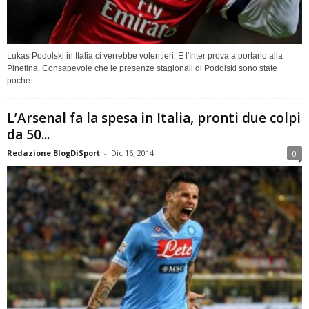
Lukas Podolski in Italia ci verrebbe volentieri. E l'Inter prova a portarlo alla
Pinetina. Consapevole che le presenze stagionali di Podolski sono state
poche...
L’Arsenal fa la spesa in Italia, pronti due colpi
da 50...
Redazione BlogDiSport
-
Dic 16, 2014
0