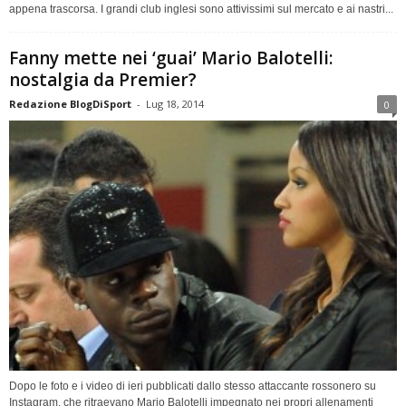
appena trascorsa. I grandi club inglesi sono attivissimi sul mercato e ai nastri...
Fanny mette nei ‘guai’ Mario Balotelli:
nostalgia da Premier?
Redazione BlogDiSport
-
Lug 18, 2014
0
Dopo le foto e i video di ieri pubblicati dallo stesso attaccante rossonero su
Instagram, che ritraevano Mario Balotelli impegnato nei propri allenamenti