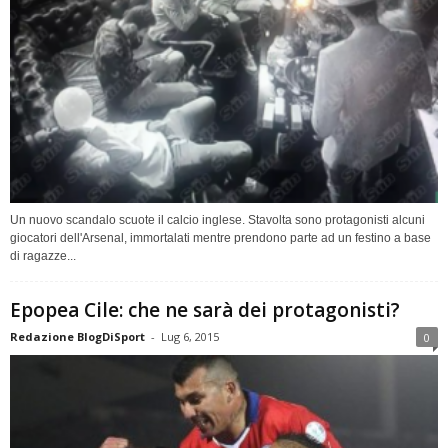
Un nuovo scandalo scuote il calcio inglese. Stavolta sono protagonisti alcuni
giocatori dell'Arsenal, immortalati mentre prendono parte ad un festino a base
di ragazze...
Epopea Cile: che ne sarà dei protagonisti?
Redazione BlogDiSport
-
Lug 6, 2015
0