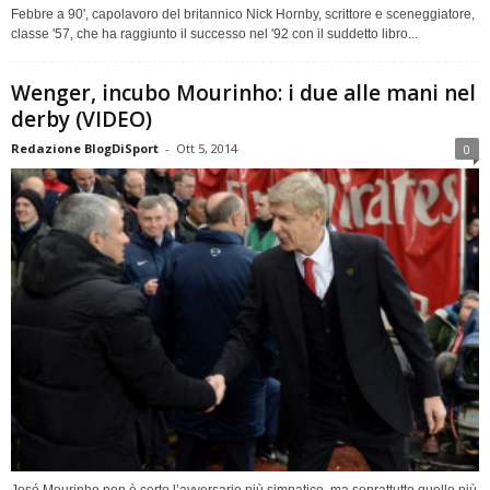
Febbre a 90', capolavoro del britannico Nick Hornby, scrittore e sceneggiatore,
classe '57, che ha raggiunto il successo nel '92 con il suddetto libro...
Wenger, incubo Mourinho: i due alle mani nel
derby (VIDEO)
Redazione BlogDiSport
-
Ott 5, 2014
0