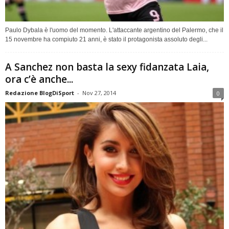
Paulo Dybala è l'uomo del momento. L'attaccante argentino del Palermo, che il
15 novembre ha compiuto 21 anni, è stato il protagonista assoluto degli...
A Sanchez non basta la sexy fidanzata Laia,
ora c’è anche...
Redazione BlogDiSport
-
Nov 27, 2014
0