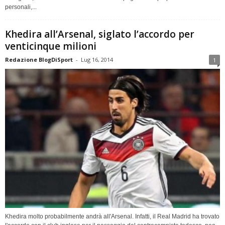
personali,...
Khedira all’Arsenal, siglato l’accordo per
venticinque milioni
Redazione BlogDiSport
-
Lug 16, 2014
1
Khedira molto probabilmente andrà all'Arsenal. Infatti, il Real Madrid ha trovato