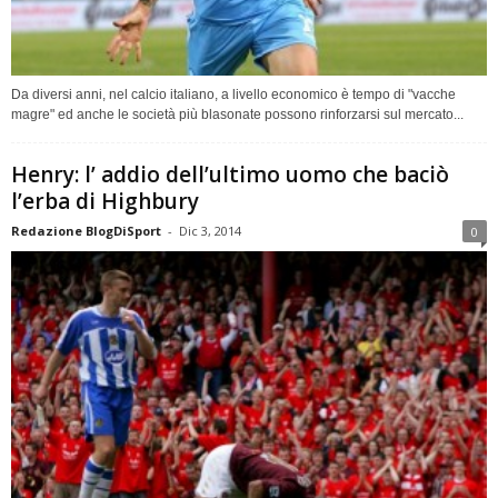
Da diversi anni, nel calcio italiano, a livello economico è tempo di "vacche
magre" ed anche le società più blasonate possono rinforzarsi sul mercato...
Henry: l’ addio dell’ultimo uomo che baciò
l’erba di Highbury
Redazione BlogDiSport
-
Dic 3, 2014
0