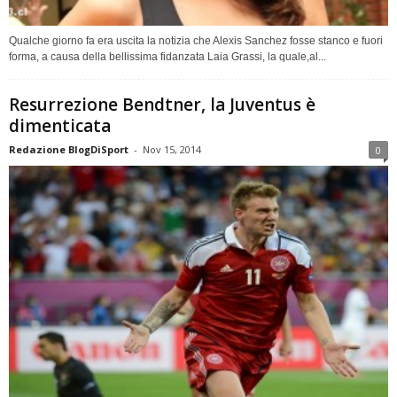
Qualche giorno fa era uscita la notizia che Alexis Sanchez fosse stanco e fuori
forma, a causa della bellissima fidanzata Laia Grassi, la quale,al...
Resurrezione Bendtner, la Juventus è
dimenticata
Redazione BlogDiSport
-
Nov 15, 2014
0