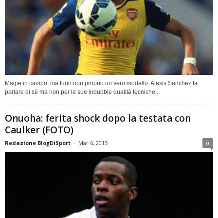
Magie in campo, ma fuori non proprio un vero modello. Alexis Sanchez fa
parlare di sè ma non per le sue indubbie qualità tecniche...
Onuoha: ferita shock dopo la testata con
Caulker (FOTO)
Redazione BlogDiSport
-
Mar 6, 2015
0