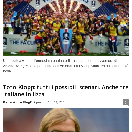
Una storica vittoria, l'ennesima pagina brillante della lunga avventura di
Arsène Wenger sulla panchina dell'Arsenal. La FA Cup vinta ieri dai Gunners è
forse...
Toto-Klopp: tutti i possibili scenari. Anche tre
italiane in lizza
Redazione BlogDiSport
-
Apr 16, 2015
0