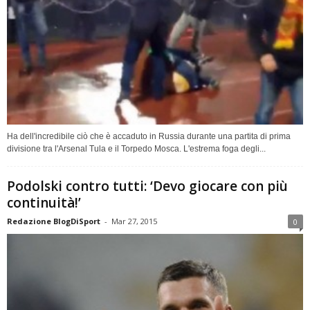
Ha dell'incredibile ciò che è accaduto in Russia durante una partita di prima
divisione tra l'Arsenal Tula e il Torpedo Mosca. L'estrema foga degli...
Podolski contro tutti: ‘Devo giocare con più
continuità!’
Redazione BlogDiSport
-
Mar 27, 2015
0