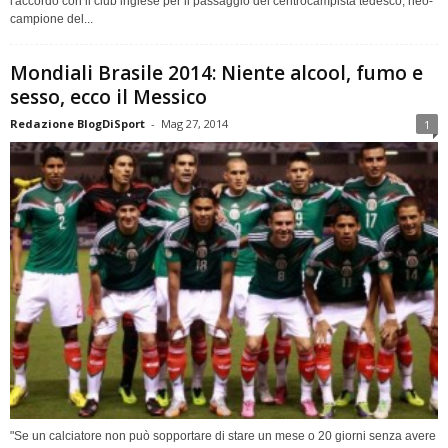
l'accordo con il club inglese per il passaggio del centrocampista tedesco, neo-
campione del...
Mondiali Brasile 2014: Niente alcool, fumo e
sesso, ecco il Messico
Redazione BlogDiSport
-
Mag 27, 2014
1
"Se un calciatore non può sopportare di stare un mese o 20 giorni senza avere