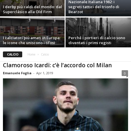
Nazionale Italiana 1982: i
I derby più caldi del mondo: dal
segreti tattici del trionfo di
Superclásico alla Old Firm
Bearzot
I calciatori più amati in Europa:
Perché i portieri di calcio sono
le icone che uniscono i tifosi
diventati i primi registi
CALCIO
Home
Calcio
Clamoroso Icardi: c’è l’accordo col Milan
Emanuele Foglia
-
Apr 1, 2019
0