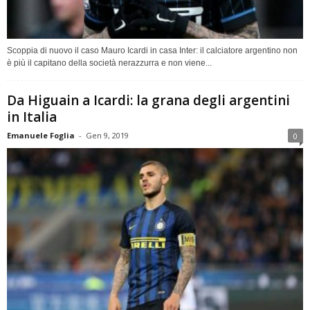
Scoppia di nuovo il caso Mauro Icardi in casa Inter: il calciatore argentino non
è più il capitano della società nerazzurra e non viene...
Da Higuain a Icardi: la grana degli argentini
in Italia
Emanuele Foglia
-
Gen 9, 2019
0