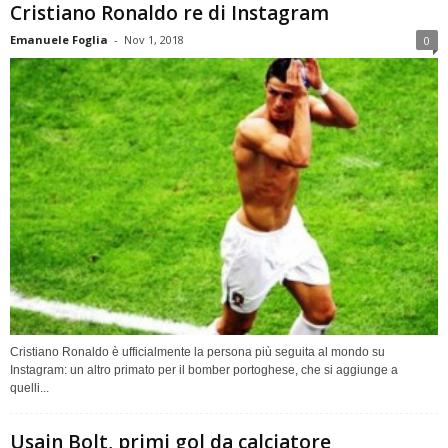
Cristiano Ronaldo re di Instagram
Emanuele Foglia
-
Nov 1, 2018
0
Cristiano Ronaldo è ufficialmente la persona più seguita al mondo su
Instagram: un altro primato per il bomber portoghese, che si aggiunge a
quelli...
Usain Bolt, primi gol da calciatore