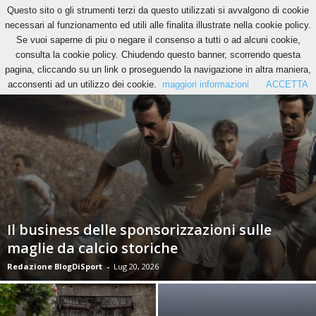
Questo sito o gli strumenti terzi da questo utilizzati si avvalgono di cookie
necessari al funzionamento ed utili alle finalita illustrate nella cookie policy.
Se vuoi saperne di piu o negare il consenso a tutti o ad alcuni cookie,
ALTRI SPORT
BASKET
BRAND JOURNALISM
CALCIO
CICLISMO
consulta la cookie policy. Chiudendo questo banner, scorrendo questa
pagina, cliccando su un link o proseguendo la navigazione in altra maniera,
acconsenti ad un utilizzo dei cookie.
maggiori informazioni
ACCETTA
Il business delle sponsorizzazioni sulle
maglie da calcio storiche
Redazione BlogDiSport
-
Lug 20, 2026