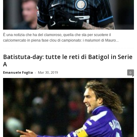
È una notizia che ha del clamoroso, quella che sta per scuotere il
calciomercato in piena fase clou di campionato: i malumori di Mauro...
Batistuta-day: tutte le reti di Batigol in Serie
A
Emanuele Foglia
-
Mar 30, 2019
0