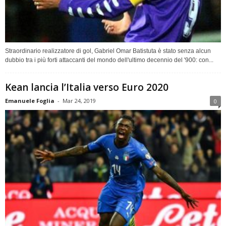
Straordinario realizzatore di gol, Gabriel Omar Batistuta è stato senza alcun
dubbio tra i più forti attaccanti del mondo dell'ultimo decennio del '900: con...
Kean lancia l’Italia verso Euro 2020
Emanuele Foglia
-
Mar 24, 2019
0