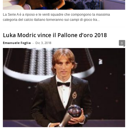
La Serie A è a riposo e le venti squadre che compongono la massima
categoria del calcio italiano torneranno sui campi di gioco tra...
Luka Modric vince il Pallone d’oro 2018
Emanuele Foglia
-
Dic 3, 2018
0